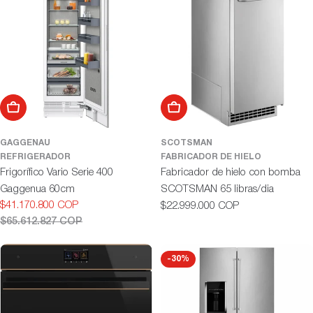
ó
n
:
Añadir al carrito
Añadir al carrito
GAGGENAU
SCOTSMAN
REFRIGERADOR
FABRICADOR DE HIELO
Frigorífico Vario Serie 400
Fabricador de hielo con bomba
Gaggenua 60cm
SCOTSMAN 65 libras/dia
$41.170.800 COP
Precio
$22.999.000 COP
Precio
Precio
habitual
$65.612.827 COP
de
habitual
oferta
-30%