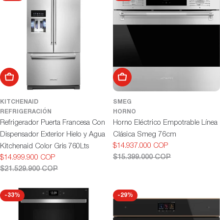
Añadir al carrito
Añadir al carrito
KITCHENAID
SMEG
REFRIGERACIÓN
HORNO
Refrigerador Puerta Francesa Con
Horno Eléctrico Empotrable Línea
Dispensador Exterior Hielo y Agua
Clásica Smeg 76cm
$14.937.000 COP
Kitchenaid Color Gris 760Lts
Precio
Precio
$15.399.000 COP
$14.999.900 COP
de
habitual
Precio
Precio
$21.529.900 COP
oferta
de
habitual
oferta
-33%
-29%