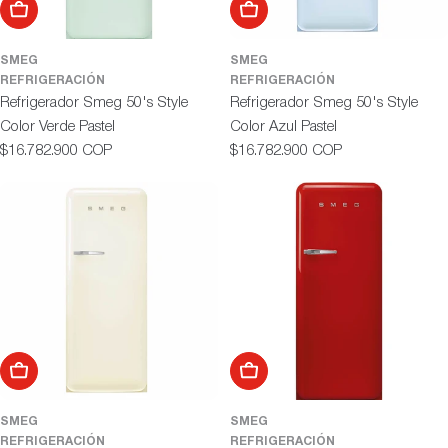
Añadir al carrito
Añadir al carrito
SMEG
SMEG
REFRIGERACIÓN
REFRIGERACIÓN
Refrigerador Smeg 50's Style
Refrigerador Smeg 50's Style
Color Verde Pastel
Color Azul Pastel
Precio
Precio
$16.782.900 COP
$16.782.900 COP
habitual
habitual
Añadir al carrito
Añadir al carrito
SMEG
SMEG
REFRIGERACIÓN
REFRIGERACIÓN