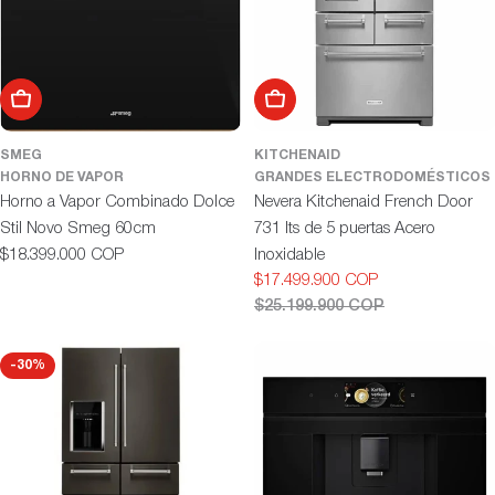
Añadir al carrito
Añadir al carrito
SMEG
KITCHENAID
HORNO DE VAPOR
GRANDES ELECTRODOMÉSTICOS
Horno a Vapor Combinado Dolce
Nevera Kitchenaid French Door
Stil Novo Smeg 60cm
731 lts de 5 puertas Acero
Precio
$18.399.000 COP
Inoxidable
habitual
$17.499.900 COP
Precio
Precio
$25.199.900 COP
de
habitual
oferta
-30%