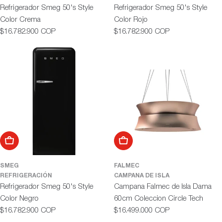
Refrigerador Smeg 50's Style
Refrigerador Smeg 50's Style
Color Crema
Color Rojo
Precio
Precio
$16.782.900 COP
$16.782.900 COP
habitual
habitual
Añadir al carrito
Añadir al carrito
SMEG
FALMEC
REFRIGERACIÓN
CAMPANA DE ISLA
Refrigerador Smeg 50's Style
Campana Falmec de Isla Dama
Color Negro
60cm Coleccion Circle Tech
Precio
Precio
$16.782.900 COP
$16.499.000 COP
habitual
habitual