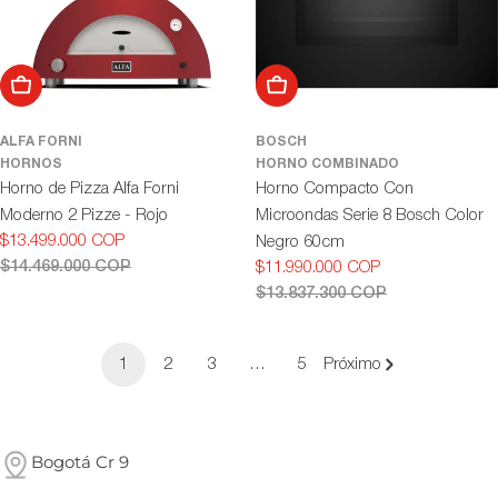
Añadir al carrito
Añadir al carrito
ALFA FORNI
BOSCH
HORNOS
HORNO COMBINADO
Horno de Pizza Alfa Forni
Horno Compacto Con
Moderno 2 Pizze - Rojo
Microondas Serie 8 Bosch Color
$13.499.000 COP
Negro 60cm
Precio
Precio
$14.469.000 COP
$11.990.000 COP
de
habitual
Precio
Precio
$13.837.300 COP
oferta
de
habitual
oferta
1
2
3
…
5
Próximo
Bogotá Cr 9