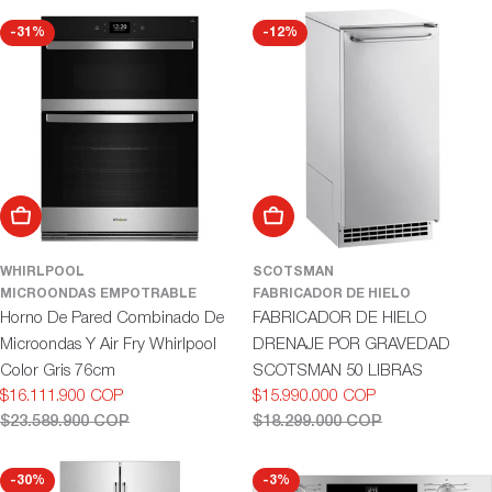
-31%
-12%
Añadir al carrito
Añadir al carrito
WHIRLPOOL
SCOTSMAN
MICROONDAS EMPOTRABLE
FABRICADOR DE HIELO
Horno De Pared Combinado De
FABRICADOR DE HIELO
Microondas Y Air Fry Whirlpool
DRENAJE POR GRAVEDAD
Color Gris 76cm
SCOTSMAN 50 LIBRAS
$16.111.900 COP
$15.990.000 COP
Precio
Precio
Precio
Precio
$23.589.900 COP
$18.299.000 COP
de
habitual
de
habitual
oferta
oferta
-30%
-3%