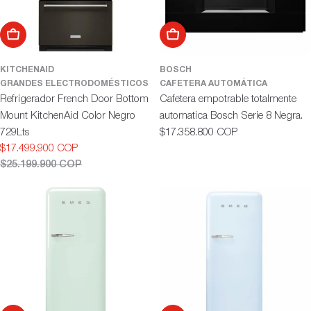
Añadir al carrito
Añadir al carrito
KITCHENAID
BOSCH
GRANDES ELECTRODOMÉSTICOS
CAFETERA AUTOMÁTICA
Refrigerador French Door Bottom
Cafetera empotrable totalmente
Mount KitchenAid Color Negro
automatica Bosch Serie 8 Negra.
Precio
729Lts
$17.358.800 COP
habitual
$17.499.900 COP
Precio
Precio
$25.199.900 COP
de
habitual
oferta