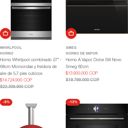
Añadir al carrito
Añadir al carrito
WHIRLPOOL
SMEG
HORNO
HORNO DE VAPOR
Horno Whirlpool combinado 27" -
Horno A Vapor Dolce Stil Novo
68cm Microondas y freidora de
Smeg 60cm
$13.900.000 COP
aire de 5,7 pies cubicos
Precio
Precio
$19.799.000 COP
$14.724.900 COP
de
habitual
Precio
Precio
$22.209.900 COP
oferta
de
habitual
oferta
-6%
-13%