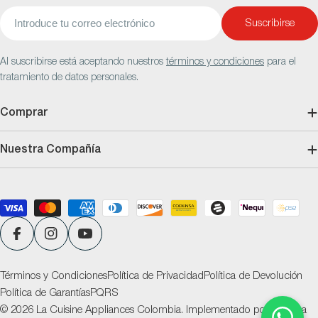
Correo
Suscribirse
electrónico
Al suscribirse está aceptando nuestros
términos y condiciones
para el
tratamiento de datos personales.
Comprar
Nuestra Compañía
Métodos
de
pago
Facebook
Instagram
YouTube
Términos y Condiciones
Política de Privacidad
Política de Devolución
Política de Garantías
PQRS
© 2026
La Cuisine Appliances Colombia
.
Implementado por
Ventana