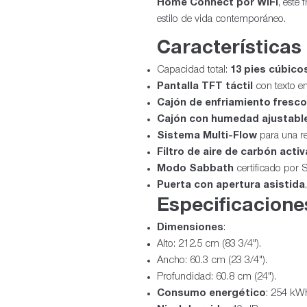
Home Connect por WiFi
, este 
estilo de vida contemporáneo.
Características
Capacidad total:
13 pies cúbicos
Pantalla TFT táctil
con texto en
Cajón de enfriamiento fresco
Cajón con humedad ajustabl
Sistema Multi-Flow
para una re
Filtro de aire de carbón acti
Modo Sabbath
certificado por S
Puerta con apertura asistida
Especificacione
Dimensiones
:
Alto: 212.5 cm (83 3/4").
Ancho: 60.3 cm (23 3/4").
Profundidad: 60.8 cm (24").
Consumo energético
: 254 kW