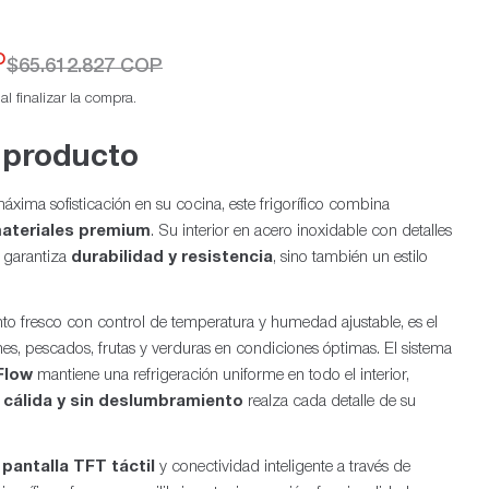
P
$65.612.827 COP
l finalizar la compra.
 producto
xima sofisticación en su cocina, este frigorífico combina
Ab
materiales premium
. Su interior en acero inoxidable con detalles
o garantiza
durabilidad y resistencia
, sino también un estilo
nto fresco con control de temperatura y humedad ajustable, es el
nes, pescados, frutas y verduras en condiciones óptimas. El sistema
-Flow
mantiene una refrigeración uniforme en todo el interior,
 cálida y sin deslumbramiento
realza cada detalle de su
e
pantalla TFT táctil
y conectividad inteligente a través de