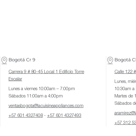
Bogotá Cr 9
Bogotá Cl
Carrera 9 # 80-45 Local 1 Edificio Torre
Calle 122 
Escalar
Lunes, miér
Lunes a viernes 10:00am – 7:00pm
10:30am a
Sábados 11:00am a 4:00pm
Martes de 
Sábados d
ventasbogota@lacuisineappliances.com
aramirez@la
+57 601 4327408
-
+57 601 4327493
+57 312 5