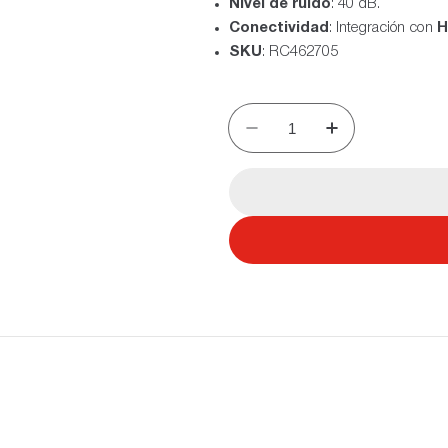
Nivel de ruido
: 40 dB.
Conectividad
: Integración con
H
SKU
: RC462705