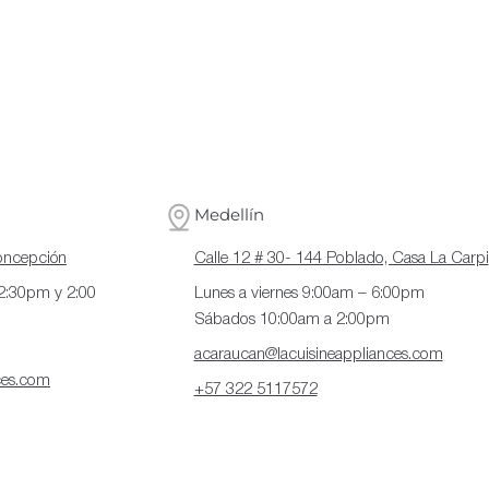
Medellín
Concepción
Calle 12 # 30- 144 Poblado, Casa La Carpi
12:30pm y 2:00
Lunes a viernes 9:00am – 6:00pm
Sábados 10:00am a 2:00pm
acaraucan@lacuisineappliances.com
ces.com
+57 322 5117572