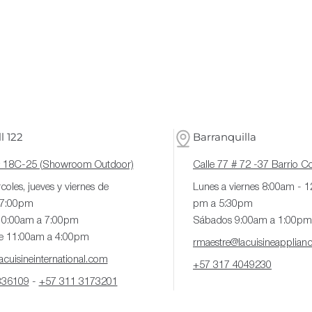
l 122
Barranquilla
# 18C-25 (Showroom Outdoor)
Calle 77 # 72 -37 Barrio 
coles, jueves y viernes de
Lunes a viernes 8:00am - 
 7:00pm
pm a 5:30pm
10:00am a 7:00pm
Sábados 9:00am a 1:00pm
e 11:00am a 4:00pm
rmaestre@lacuisineapplian
cuisineinternational.com
+57 317 4049230
336109
-
+57 311 3173201