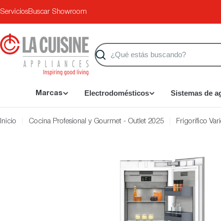
Saltar
Servicios
Buscar Showroom
al
contenido
Buscar
Electrodomésticos
Sistemas de a
Marcas
Inicio
Cocina Profesional y Gourmet - Outlet 2025
Frigorífico V
Saltar
a
información
del
producto