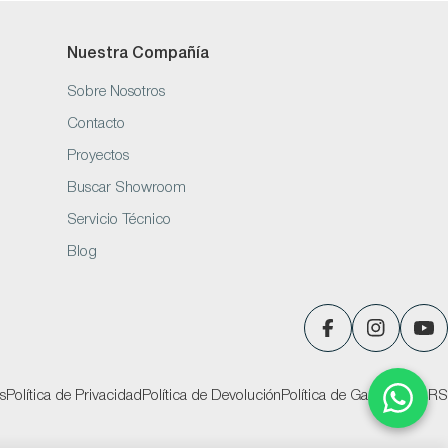
Nuestra Compañía
Sobre Nosotros
Contacto
Proyectos
Buscar Showroom
Servicio Técnico
Blog
Facebook
Instagram
You
s
Política de Privacidad
Política de Devolución
Política de Garantías
PQRS