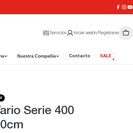
Facebo
Inst
Y
Servicios
Iniciar sesión/Registrarse
Carr
na
Nuestra Compañía
Contacto
SALE
ad
Vario Serie 400
60cm