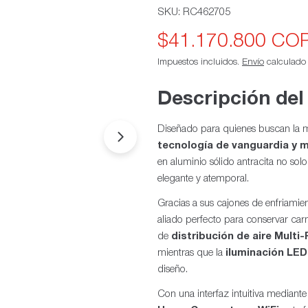
SKU:
RC462705
$41.170.800 CO
Precio
Precio
Impuestos incluidos.
Envío
calculado a
de
habitual
oferta
Descripción del
Diseñado para quienes buscan la má
Abrir medios 1 en modal
tecnología de vanguardia y 
en aluminio sólido antracita no sol
elegante y atemporal.
Gracias a sus cajones de enfriamie
aliado perfecto para conservar car
de
distribución de aire Multi
mientras que la
iluminación LED
diseño.
Con una interfaz intuitiva mediant