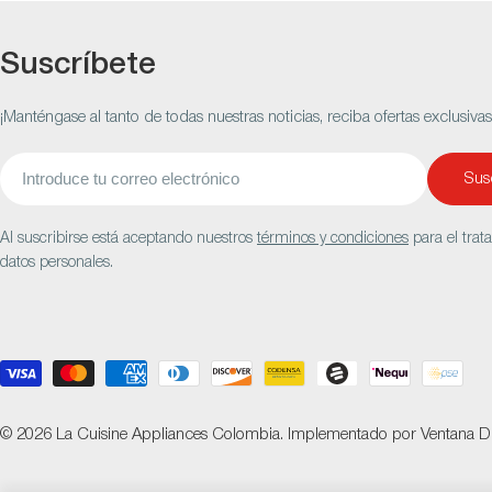
Suscríbete
¡Manténgase al tanto de todas nuestras noticias, reciba ofertas exclusiva
Correo
Susc
electrónico
Al suscribirse está aceptando nuestros
términos y condiciones
para el trat
datos personales.
Métodos
de
pago
© 2026
La Cuisine Appliances Colombia
.
Implementado por
Ventana Di