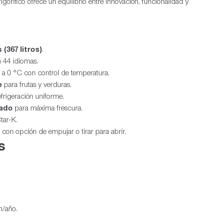
frigorífico ofrece un equilibrio entre innovación, funcionalidad y
 (367 litros)
.
 44 idiomas.
a 0 °C con control de temperatura.
e
para frutas y verduras.
frigeración uniforme.
vado
para máxima frescura.
tar-K.
, con opción de empujar o tirar para abrir.
s
h/año.