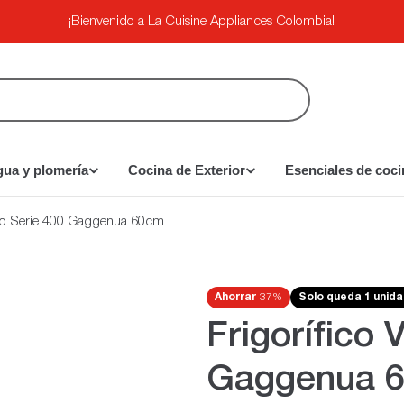
¡Bienvenido a La Cuisine Appliances Colombia!
gua y plomería
Cocina de Exterior
Esenciales de coci
ario Serie 400 Gaggenua 60cm
Ahorrar
37%
Solo queda 1 unid
Frigorífico 
Gaggenua 