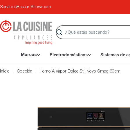
Saltar
Servicios
Buscar Showroom
al
contenido
Buscar
Electrodomésticos
Sistemas de a
Marcas
Inicio
Cocción
Horno A Vapor Dolce Stil Novo Smeg 60cm
Saltar
a
información
del
producto