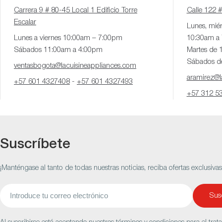
Carrera 9 # 80-45 Local 1 Edificio Torre
Calle 122 
Escalar
Lunes, miér
Lunes a viernes 10:00am – 7:00pm
10:30am a
Sábados 11:00am a 4:00pm
Martes de 
Sábados d
ventasbogota@lacuisineappliances.com
aramirez@la
+57 601 4327408
-
+57 601 4327493
+57 312 5
Suscríbete
¡Manténgase al tanto de todas nuestras noticias, reciba ofertas exclusiva
Correo
Susc
electrónico