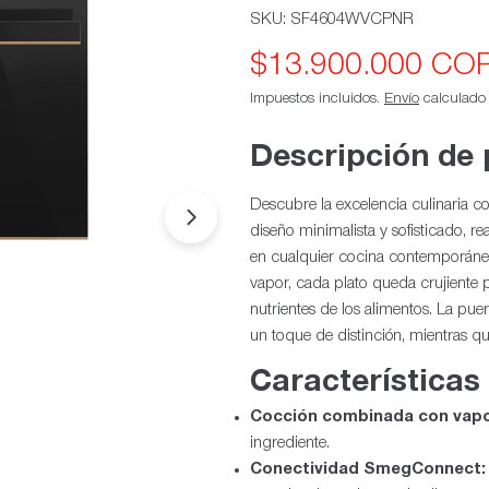
SKU:
SF4604WVCPNR
$13.900.000 CO
Precio
Precio
Impuestos incluidos.
Envío
calculado a
de
habitual
oferta
Descripción de
Descubre la excelencia culinaria co
Abrir medios 1 en modal
diseño minimalista y sofisticado, r
en cualquier cocina contemporáne
vapor, cada plato queda crujiente 
nutrientes de los alimentos. La pue
un toque de distinción, mientras q
Características
Cocción combinada con vapo
ingrediente.
Conectividad SmegConnect: