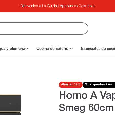
¡Bienvenido a La Cuisine Appliances Colombia!
gua y plomería
Cocina de Exterior
Esenciales de coci
Ahorrar
29%
Solo quedan 2 uni
Horno A Vap
Smeg 60cm