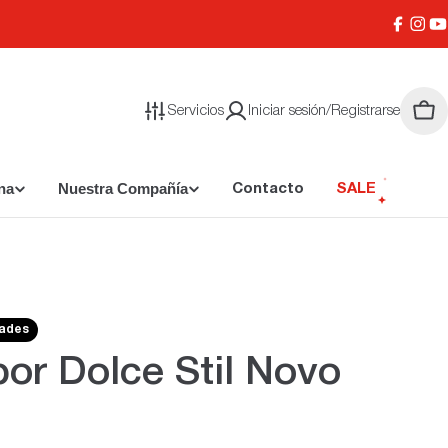
Facebo
Inst
Y
Servicios
Iniciar sesión/Registrarse
Carr
na
Nuestra Compañía
Contacto
SALE
dades
or Dolce Stil Novo