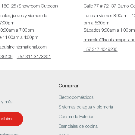
# 18C-25 (Showroom Outdoor)
Calle 77 # 72 -37 Barrio 
coles, jueves y viernes de
Lunes a viernes 8:00am - 
 7:00pm
pm a 5:30pm
10:00am a 7:00pm
Sábados 9:00am a 1:00pm
e 11:00am a 4:00pm
rmaestre@lacuisineapplian
cuisineinternational.com
+57 317 4049230
336109
-
+57 311 3173201
Comprar
Electrodomésticos
s y más!
Sistemas de agua y plomería
Cocina de Exterior
ribirse
Esenciales de cocina