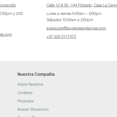
Concepción
Calle 12 # 30- 144 Poblado, Casa La Carpi
12:30pm y 2:00
Lunes a viernes 9:00am – 6:00pm
Sábados 10:00am a 2:00pm
acaraucan@lacuisineappliances.com
ces.com
+57 322 5117572
Nuestra Compañía
Sobre Nosotros
Contacto
Proyectos
Buscar Showroom