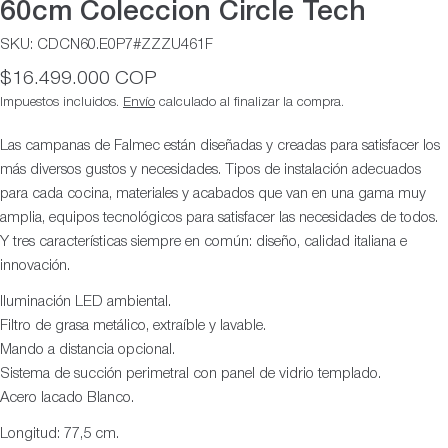
60cm Coleccion Circle Tech
SKU:
CDCN60.E0P7#ZZZU461F
Precio
$16.499.000 COP
habitual
Impuestos incluidos.
Envío
calculado al finalizar la compra.
Las campanas de Falmec están diseñadas y creadas para satisfacer los
más diversos gustos y necesidades. Tipos de instalación adecuados
para cada cocina, materiales y acabados que van en una gama muy
amplia, equipos tecnológicos para satisfacer las necesidades de todos.
Y tres características siempre en común: diseño, calidad italiana e
innovación.
Iluminación LED ambiental.
Filtro de grasa metálico, extraíble y lavable.
Mando a distancia opcional.
Sistema de succión perimetral con panel de vidrio templado.
Acero lacado Blanco.
Longitud: 77,5 cm.