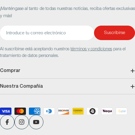
¡Manténgase al tanto de todas nuestras noticias, reciba ofertas exclusivas
y más!
Correo
Suscribirse
electrónico
Al suscribirse está aceptando nuestros
términos y condiciones
para el
tratamiento de datos personales.
Comprar
Nuestra Compañía
Métodos
de
pago
Facebook
Instagram
YouTube