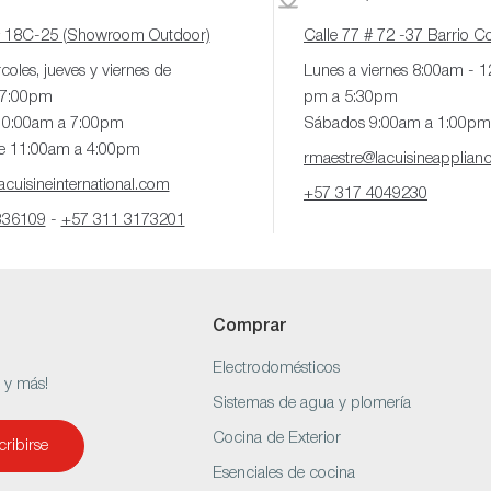
# 18C-25 (Showroom Outdoor)
Calle 77 # 72 -37 Barrio 
coles, jueves y viernes de
Lunes a viernes 8:00am - 
 7:00pm
pm a 5:30pm
10:00am a 7:00pm
Sábados 9:00am a 1:00pm
e 11:00am a 4:00pm
rmaestre@lacuisineapplian
cuisineinternational.com
+57 317 4049230
336109
-
+57 311 3173201
Comprar
Electrodomésticos
s y más!
Sistemas de agua y plomería
Cocina de Exterior
ribirse
Esenciales de cocina