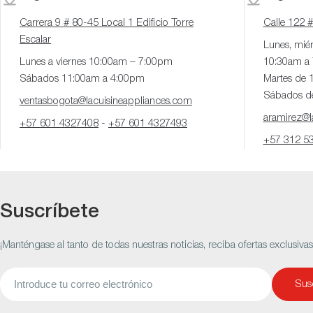
Carrera 9 # 80-45 Local 1 Edificio Torre
Calle 122 
Escalar
Lunes, miér
Lunes a viernes 10:00am – 7:00pm
10:30am a
Sábados 11:00am a 4:00pm
Martes de 
Sábados d
ventasbogota@lacuisineappliances.com
aramirez@la
+57 601 4327408
-
+57 601 4327493
+57 312 5
Suscríbete
¡Manténgase al tanto de todas nuestras noticias, reciba ofertas exclusiva
Correo
Susc
electrónico