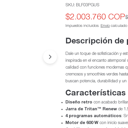
SKU:
BLF03PGUS
$2.003.760 COP
Precio
Precio
$
Impuestos incluidos.
Envío
calculado a
de
habitual
oferta
Descripción de
Dale un toque de sofisticación y est
Abrir medios 1 en modal
inspirada en el encanto atemporal 
calidad con funciones modernas que
cremosos y smoothies verdes hasta 
buscan potencia, durabilidad y un 
Características
Diseño retro
con acabado brillan
Jarra de Tritan™ Renew
de 1.5
4 programas automáticos
: S
Motor de 600 W
con inicio suav