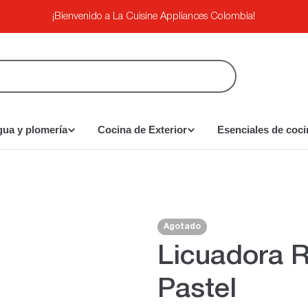
¡Bienvenido a La Cuisine Appliances Colombia!
gua y plomería
Cocina de Exterior
Esenciales de coci
Agotado
Licuadora R
Pastel