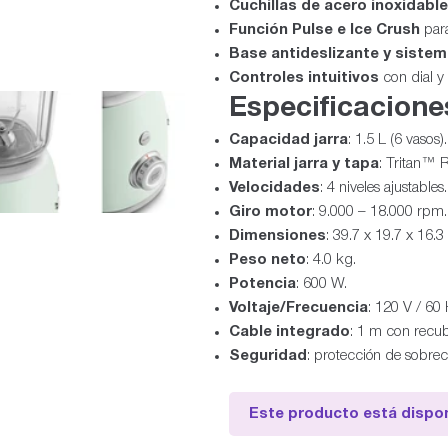
Cuchillas de acero inoxidable
Función Pulse e Ice Crush
para
Base antideslizante y siste
Controles intuitivos
con dial y
Especificacione
Capacidad jarra
: 1.5 L (6 vasos).
Material jarra y tapa
: Tritan™ 
Velocidades
: 4 niveles ajustables.
Giro motor
: 9.000 – 18.000 rpm.
Dimensiones
: 39.7 x 19.7 x 16.3
Peso neto
: 4.0 kg.
Potencia
: 600 W.
Voltaje/Frecuencia
: 120 V / 60 
Cable integrado
: 1 m con recub
Seguridad
: protección de sobre
Este producto está dispon