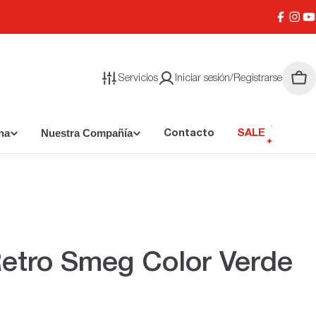
Facebo
Inst
Y
Servicios
Iniciar sesión/Registrarse
Carr
na
Nuestra Compañía
Contacto
SALE
etro Smeg Color Verde