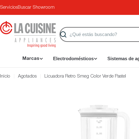
Saltar
Servicios
Buscar Showroom
al
contenido
Buscar
Electrodomésticos
Sistemas de a
Marcas
Inicio
Agotados
Licuadora Retro Smeg Color Verde Pastel
Saltar
a
información
del
producto