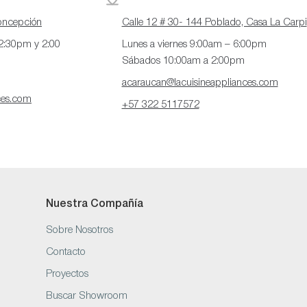
Concepción
Calle 12 # 30- 144 Poblado, Casa La Carpi
12:30pm y 2:00
Lunes a viernes 9:00am – 6:00pm
Sábados 10:00am a 2:00pm
acaraucan@lacuisineappliances.com
ces.com
+57 322 5117572
Nuestra Compañía
Sobre Nosotros
Contacto
Proyectos
Buscar Showroom