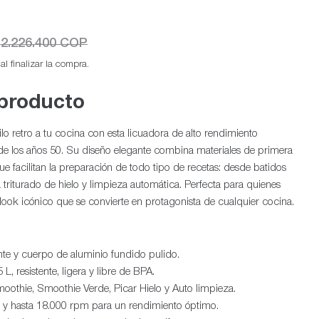
2.226.400 COP
l finalizar la compra.
 producto
ilo retro a tu cocina con esta licuadora de alto rendimiento
Ab
de los años 50. Su diseño elegante combina materiales de primera
 facilitan la preparación de todo tipo de recetas: desde batidos
triturado de hielo y limpieza automática. Perfecta para quienes
look icónico que se convierte en protagonista de cualquier cocina.
te y cuerpo de aluminio fundido pulido.
 L, resistente, ligera y libre de BPA.
moothie, Smoothie Verde, Picar Hielo y Auto limpieza.
e y hasta 18.000 rpm para un rendimiento óptimo.