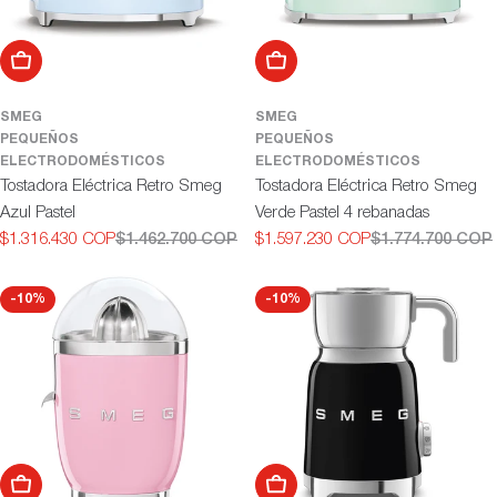
Añadir al carrito
Añadir al carrito
SMEG
SMEG
PEQUEÑOS
PEQUEÑOS
ELECTRODOMÉSTICOS
ELECTRODOMÉSTICOS
Tostadora Eléctrica Retro Smeg
Tostadora Eléctrica Retro Smeg
Azul Pastel
Verde Pastel 4 rebanadas
$1.316.430 COP
$1.462.700 COP
$1.597.230 COP
$1.774.700 COP
Precio
Precio
Precio
Precio
de
habitual
de
habitual
oferta
oferta
-10%
-10%
Añadir al carrito
Añadir al carrito