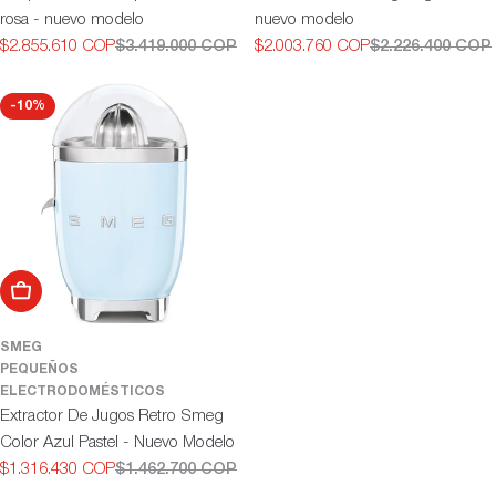
rosa - nuevo modelo
nuevo modelo
$2.855.610 COP
$3.419.000 COP
$2.003.760 COP
$2.226.400 COP
Precio
Precio
Precio
Precio
de
habitual
de
habitual
oferta
oferta
-10%
Añadir al carrito
SMEG
PEQUEÑOS
ELECTRODOMÉSTICOS
Extractor De Jugos Retro Smeg
Color Azul Pastel - Nuevo Modelo
$1.316.430 COP
$1.462.700 COP
Precio
Precio