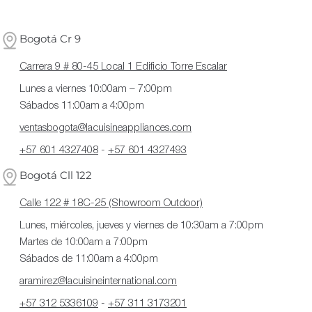
de
habitual
oferta
Bogotá Cr 9
Carrera 9 # 80-45 Local 1 Edificio Torre Escalar
Lunes a viernes 10:00am – 7:00pm
Sábados 11:00am a 4:00pm
ventasbogota@lacuisineappliances.com
+57 601 4327408
-
+57 601 4327493
Bogotá Cll 122
Calle 122 # 18C-25 (Showroom Outdoor)
Lunes, miércoles, jueves y viernes de 10:30am a 7:00pm
Martes de 10:00am a 7:00pm
Sábados de 11:00am a 4:00pm
aramirez@lacuisineinternational.com
+57 312 5336109
-
+57 311 3173201