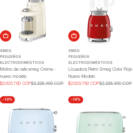
Añadir al carrito
Añadir al carrito
SMEG
SMEG
PEQUEÑOS
PEQUEÑOS
ELECTRODOMÉSTICOS
ELECTRODOMÉSTICOS
Molino de cafe smeg Crema -
Licuadora Retro Smeg Color Rojo
nuevo modelo
Nuevo Modelo
$2.003.760 COP
$2.226.400 COP
$2.003.760 COP
$2.226.400 COP
Precio
Precio
Precio
Precio
de
habitual
de
habitual
oferta
oferta
-10%
-10%