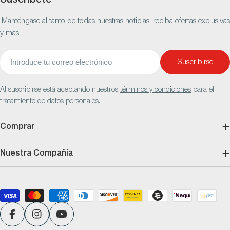
Suscríbete
¡Manténgase al tanto de todas nuestras noticias, reciba ofertas exclusivas
y más!
Correo
Suscribirse
electrónico
Al suscribirse está aceptando nuestros
términos y condiciones
para el
tratamiento de datos personales.
Comprar
Nuestra Compañía
Métodos
de
pago
Facebook
Instagram
YouTube