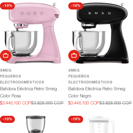
-10%
-10%
ó
n
:
Añadir al carrito
Añadir al carrito
SMEG
SMEG
PEQUEÑOS
PEQUEÑOS
ELECTRODOMÉSTICOS
ELECTRODOMÉSTICOS
Batidora Eléctrica Retro Smeg
Batidora Eléctrica Retro Smeg
Color Rosa
Color Negro
$3.446.100 COP
$3.829.000 COP
$3.446.100 COP
$3.829.000 COP
Precio
Precio
Precio
Precio
de
habitual
de
habitual
oferta
oferta
-10%
-10%