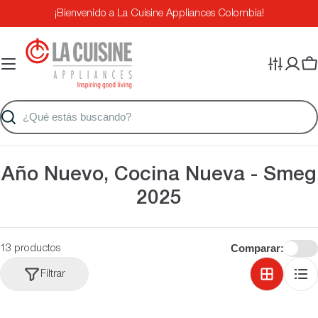
Saltar
¡Bienvenido a La Cuisine Appliances Colombia!
al
contenido
Ca
Buscar
C
Año Nuevo, Cocina Nueva - Smeg
o
2025
l
e
Comparar:
13 productos
c
Filtrar
c
i