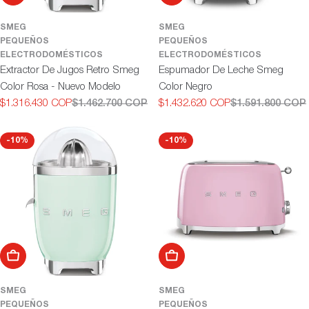
SMEG
SMEG
PEQUEÑOS
PEQUEÑOS
ELECTRODOMÉSTICOS
ELECTRODOMÉSTICOS
Extractor De Jugos Retro Smeg
Espumador De Leche Smeg
Color Rosa - Nuevo Modelo
Color Negro
$1.316.430 COP
$1.462.700 COP
$1.432.620 COP
$1.591.800 COP
Precio
Precio
Precio
Precio
de
habitual
de
habitual
oferta
oferta
-10%
-10%
Añadir al carrito
Añadir al carrito
SMEG
SMEG
PEQUEÑOS
PEQUEÑOS