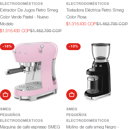
ELECTRODOMÉSTICOS
ELECTRODOMÉSTICOS
Extractor De Jugos Retro Smeg
Tostadora Eléctrica Retro Smeg
Color Verde Pastel - Nuevo
Color Rosa
Modelo
$1.316.430 COP
$1.462.700 COP
Precio
Precio
$1.316.430 COP
$1.462.700 COP
de
habitual
Precio
Precio
oferta
de
habitual
oferta
-16%
-10%
Añadir al carrito
Añadir al carrito
SMEG
SMEG
PEQUEÑOS
PEQUEÑOS
ELECTRODOMÉSTICOS
ELECTRODOMÉSTICOS
Maquina de cafe espresso SMEG
Molino de cafe smeg Negro -