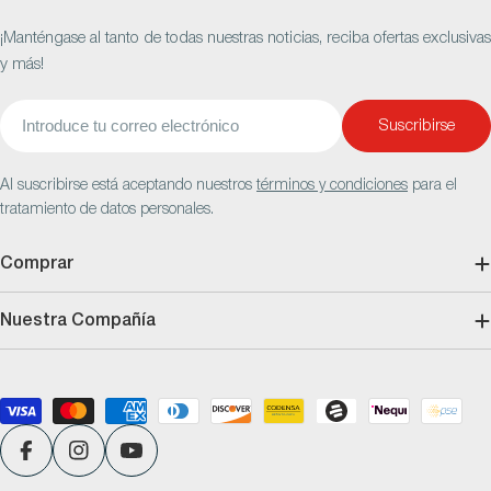
¡Manténgase al tanto de todas nuestras noticias, reciba ofertas exclusivas
y más!
Correo
Suscribirse
electrónico
Al suscribirse está aceptando nuestros
términos y condiciones
para el
tratamiento de datos personales.
Comprar
Nuestra Compañía
Métodos
de
pago
Facebook
Instagram
YouTube