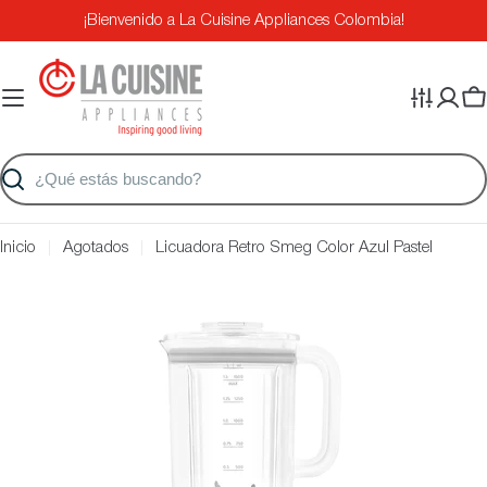
Saltar
¡Bienvenido a La Cuisine Appliances Colombia!
al
contenido
Ca
Buscar
Inicio
Agotados
Licuadora Retro Smeg Color Azul Pastel
Saltar
a
información
del
producto