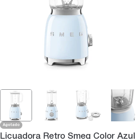
Abrir medios 0 en modal
Agotado
Licuadora Retro Smeg Color Azul