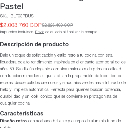
Pastel
SKU:
BLF03PBUS
$2.003.760 COP
$2.226.400 COP
Precio
Precio
Impuestos incluidos.
Envío
calculado al finalizar la compra.
de
habitual
oferta
Descripción de producto
Dale un toque de sofisticación y estilo retro a tu cocina con esta
licuadora de alto rendimiento inspirada en el encanto atemporal de los
años 50. Su diseño elegante combina materiales de primera calidad
con funciones modernas que facilitan la preparación de todo tipo de
recetas: desde batidos cremosos y smoothies verdes hasta triturado de
hielo y limpieza automática. Perfecta para quienes buscan potencia,
durabilidad y un look icónico que se convierte en protagonista de
cualquier cocina.
Características
Diseño retro
con acabado brillante y cuerpo de aluminio fundido
pulido.