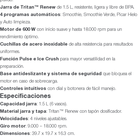
Jarra de Tritan™ Renew
de 1.5 L, resistente, ligera y libre de BPA.
4 programas automáticos
: Smoothie, Smoothie Verde, Picar Hielo
y Auto limpieza.
Motor de 600 W
con inicio suave y hasta 18.000 rpm para un
rendimiento óptimo.
Cuchillas de acero inoxidable
de alta resistencia para resultados
uniformes.
Función Pulse e Ice Crush
para mayor versatilidad en la
preparación.
Base antideslizante y sistema de seguridad
que bloquea el
motor en caso de sobrecarga.
Controles intuitivos
con dial y botonera de fácil manejo.
Especificaciones
Capacidad jarra
: 1.5 L (6 vasos).
Material jarra y tapa
: Tritan™ Renew con tapón dosificador.
Velocidades
: 4 niveles ajustables.
Giro motor
: 9.000 – 18.000 rpm.
Dimensiones
: 39.7 x 19.7 x 16.3 cm.