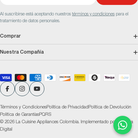
electrónico
Al suscribirse está aceptando nuestros
términos y condiciones
para el
tratamiento de datos personales.
Comprar
Nuestra Compañía
Métodos
de
pago
Facebook
Instagram
YouTube
Términos y Condiciones
Política de Privacidad
Política de Devolución
Política de Garantías
PQRS
© 2026
La Cuisine Appliances Colombia
.
Implementado por
Ventana
Digital