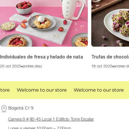
Individuales de fresa y helado de nata
Trufas de chocol
25 oct 2023
andres diaz
18 oct 2023
andres d
ore
Welcome to our store
Welcome to our store
Bogotá Cr 9
Carrera 9 # 80-45 Local 1 Edificio Torre Escalar
Lunes a viernes 10:00am – 7:00pm