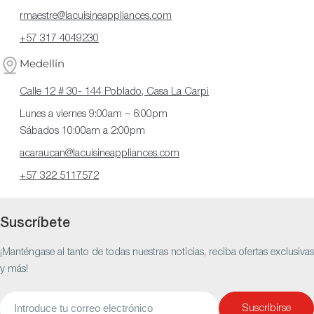
rmaestre@lacuisineappliances.com
+57 317 4049230
Medellín
Calle 12 # 30- 144 Poblado, Casa La Carpi
Lunes a viernes 9:00am – 6:00pm
Sábados 10:00am a 2:00pm
acaraucan@lacuisineappliances.com
+57 322 5117572
Suscríbete
¡Manténgase al tanto de todas nuestras noticias, reciba ofertas exclusivas
y más!
Correo
Suscribirse