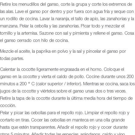
Retire los menudillos del ganso, corte la grupa y corte los extremos de
las alas. Lave el ganso por dentro y por fuera con agua fría y seque con
un rodillo de cocina. Lavar la naranja, el tallo de apio, las zanahorias y la
manzana. Pelar la cebolla y las zanahorias. Picar todo y mezclar el
tomillo y la artemisa. Sazone con sal y pimienta y rellene el ganso. Cosa
el ganso cerrado con hilo de cocina.
Mezcle el aceite, la paprika en polvo y la sal y pincelar el ganso por
todas partes.
Calentar la cocotte ligeramente engrasada en el horno. Coloque el
ganso en la cocotte y vierta el caldo de pollo. Cocine durante unos 200
minutos a 200 ° C (calor superior / inferior). Mientras se cocina, saca los
jugos de la cocotte y viértelos sobre el ganso unas dos o tres veces.
Retire la tapa de la cocotte durante la última media hora del tiempo de
cocción.
Pelar y picar las cebollas para el repollo rojo. Limpiar el repollo rojo y
cortarlo en tiras. Cocer las cebollas en manteca en una olla grande
hasta que estén transparentes. Añadir el repollo rojo y cocer durante
otros 5 minutos. Añadir todas las especias, arándanos, caldo y vino