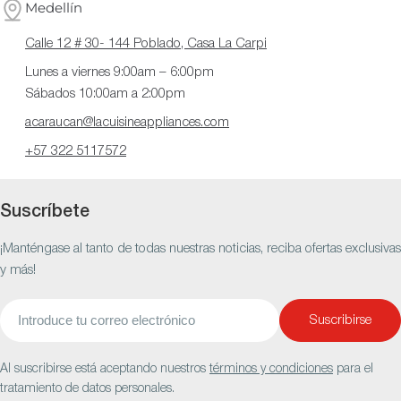
Medellín
Calle 12 # 30- 144 Poblado, Casa La Carpi
Lunes a viernes 9:00am – 6:00pm
Sábados 10:00am a 2:00pm
acaraucan@lacuisineappliances.com
+57 322 5117572
Suscríbete
¡Manténgase al tanto de todas nuestras noticias, reciba ofertas exclusivas
y más!
Correo
Suscribirse
electrónico
Al suscribirse está aceptando nuestros
términos y condiciones
para el
tratamiento de datos personales.