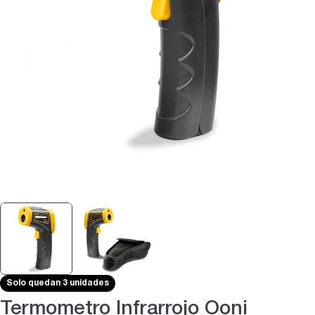
Abrir medios 0 en modal
Solo quedan 3 unidades
Termometro Infrarrojo Ooni