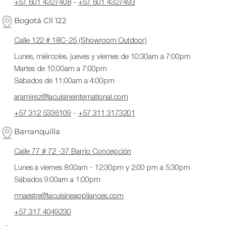
+57 601 4327408
-
+57 601 4327493
Bogotá Cll 122
Calle 122 # 18C-25 (Showroom Outdoor)
Lunes, miércoles, jueves y viernes de 10:30am a 7:00pm
Martes de 10:00am a 7:00pm
Sábados de 11:00am a 4:00pm
aramirez@lacuisineinternational.com
+57 312 5336109
-
+57 311 3173201
Barranquilla
Calle 77 # 72 -37 Barrio Concepción
Lunes a viernes 8:00am - 12:30pm y 2:00 pm a 5:30pm
Sábados 9:00am a 1:00pm
rmaestre@lacuisineappliances.com
+57 317 4049230