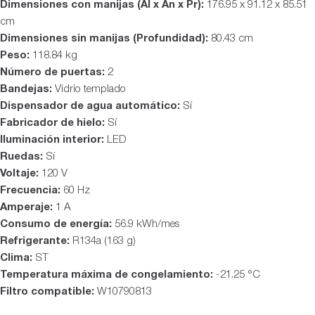
Dimensiones con manijas (Al x An x Pr):
176.95 x 91.12 x 85.51
cm
Dimensiones sin manijas (Profundidad):
80.43 cm
Peso:
118.84 kg
Número de puertas:
2
Bandejas:
Vidrio templado
Dispensador de agua automático:
Sí
Fabricador de hielo:
Sí
Iluminación interior:
LED
Ruedas:
Sí
Voltaje:
120 V
Frecuencia:
60 Hz
Amperaje:
1 A
Consumo de energía:
56.9 kWh/mes
Refrigerante:
R134a (163 g)
Clima:
ST
Temperatura máxima de congelamiento:
-21.25 °C
Filtro compatible:
W10790813