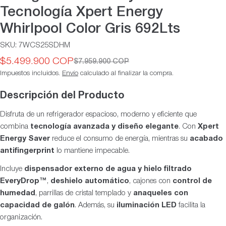
Tecnología Xpert Energy
Whirlpool Color Gris 692Lts
SKU:
7WCS25SDHM
$5.499.900 COP
$7.959.900 COP
Precio
Precio
Impuestos incluidos.
Envío
calculado al finalizar la compra.
de
habitual
oferta
Descripción del Producto
Disfruta de un refrigerador espacioso, moderno y eficiente que
combina
tecnología avanzada y diseño elegante
. Con
Xpert
Energy Saver
reduce el consumo de energía, mientras su
acabado
antifingerprint
lo mantiene impecable.
Incluye
dispensador externo de agua y hielo filtrado
EveryDrop™
,
deshielo automático
, cajones con
control de
humedad
, parrillas de cristal templado y
anaqueles con
capacidad de galón
. Además, su
iluminación LED
facilita la
organización.