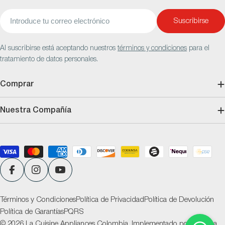
Correo
Suscribirse
electrónico
Al suscribirse está aceptando nuestros
términos y condiciones
para el
tratamiento de datos personales.
Comprar
Nuestra Compañía
Métodos
de
pago
Facebook
Instagram
YouTube
Términos y Condiciones
Política de Privacidad
Política de Devolución
Política de Garantías
PQRS
© 2026
La Cuisine Appliances Colombia
.
Implementado por
Ventana