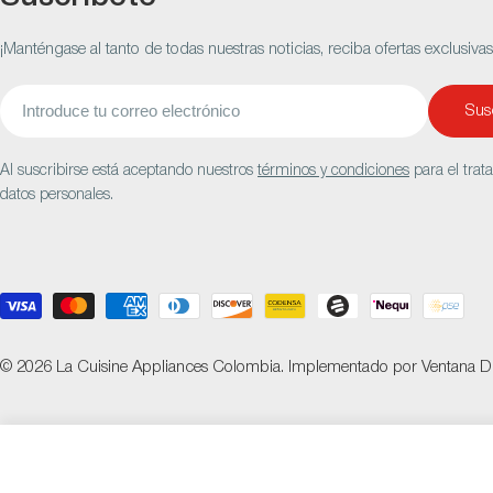
¡Manténgase al tanto de todas nuestras noticias, reciba ofertas exclusiva
Correo
Susc
electrónico
Al suscribirse está aceptando nuestros
términos y condiciones
para el trat
datos personales.
Métodos
de
pago
© 2026
La Cuisine Appliances Colombia
.
Implementado por
Ventana Di
Raspador de rejilla de
$69.000 COP
$105.000 C