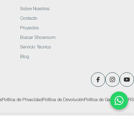
Sobre Nosotros
Contacto
Proyectos
Buscar Showroom
Servicio Técnico
Blog
Facebook
Instagram
You
s
Política de Privacidad
Política de Devolución
Política de Garantías
PQRS
Añadir al carrito