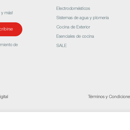
Electrodomésticos
s y más!
Sistemas de agua y plomería
Cocina de Exterior
ribirse
Esenciales de cocina
amiento de
SALE
gital
Términos y Condicione
 cedro Napoleon
OP