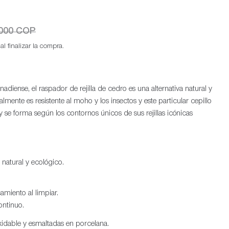
.000 COP
l finalizar la compra.
diense, el raspador de rejilla de cedro es una alternativa natural y
almente es resistente al moho y los insectos y este particular cepillo
y se forma según los contornos únicos de sus rejillas icónicas
natural y ecológico.
miento al limpiar.
ontinuo.
noxidable y esmaltadas en porcelana.