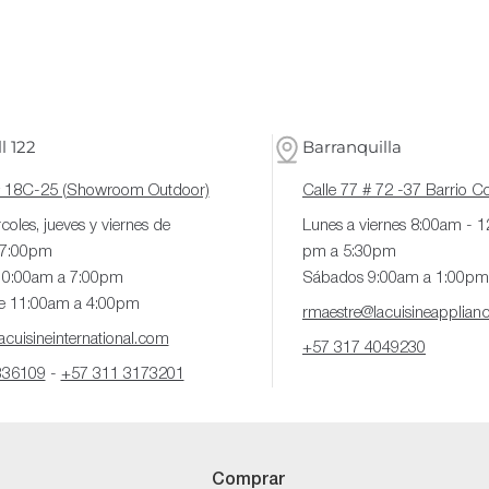
l 122
Barranquilla
# 18C-25 (Showroom Outdoor)
Calle 77 # 72 -37 Barrio 
coles, jueves y viernes de
Lunes a viernes 8:00am - 
 7:00pm
pm a 5:30pm
10:00am a 7:00pm
Sábados 9:00am a 1:00pm
e 11:00am a 4:00pm
rmaestre@lacuisineapplian
cuisineinternational.com
+57 317 4049230
336109
-
+57 311 3173201
Comprar