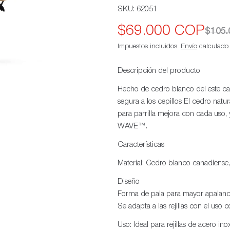
SKU:
62051
$69.000 COP
Precio
Precio
$105
Impuestos incluidos.
Envío
calculado a
de
habitual
oferta
Descripción del producto
Hecho de cedro blanco del este cana
segura a los cepillos El cedro natur
para parrilla mejora con cada uso, 
WAVE™.
Características
Material: Cedro blanco canadiense, 
Diseño
Forma de pala para mayor apalanca
Se adapta a las rejillas con el uso c
Uso: Ideal para rejillas de acero i