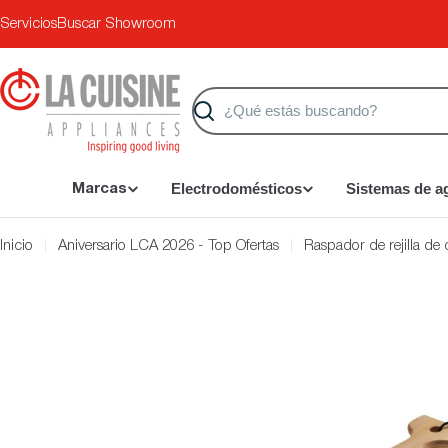
Saltar
Servicios
Buscar Showroom
al
contenido
Buscar
Electrodomésticos
Sistemas de a
Marcas
Inicio
Aniversario LCA 2026 - Top Ofertas
Raspador de rejilla de
Saltar
a
información
del
producto