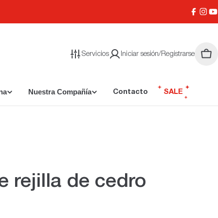
Facebo
Inst
Y
Servicios
Iniciar sesión/Registrarse
Carr
na
Nuestra Compañía
Contacto
SALE
 rejilla de cedro