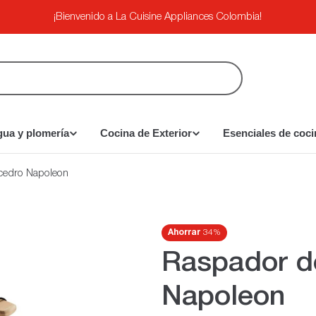
¡Bienvenido a La Cuisine Appliances Colombia!
gua y plomería
Cocina de Exterior
Esenciales de coci
 cedro Napoleon
Ahorrar
34%
Raspador de
Napoleon