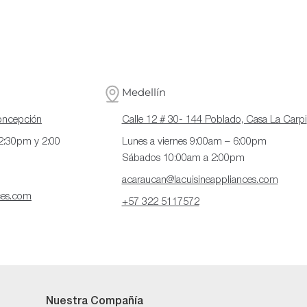
Medellín
Concepción
Calle 12 # 30- 144 Poblado, Casa La Carpi
12:30pm y 2:00
Lunes a viernes 9:00am – 6:00pm
Sábados 10:00am a 2:00pm
acaraucan@lacuisineappliances.com
ces.com
+57 322 5117572
Nuestra Compañía