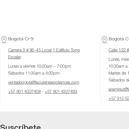
Bogotá Cr 9
Bogotá Cl
Carrera 9 # 80-45 Local 1 Edificio Torre
Calle 122 
Escalar
Lunes, miér
Lunes a viernes 10:00am – 7:00pm
10:30am a
Sábados 11:00am a 4:00pm
Martes de 
Sábados d
ventasbogota@lacuisineappliances.com
aramirez@la
+57 601 4327408
-
+57 601 4327493
+57 312 5
Suscríbete