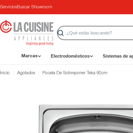
Saltar
Servicios
Buscar Showroom
al
contenido
Buscar
Electrodomésticos
Sistemas de a
Marcas
Inicio
Agotados
Poceta De Sobreponer Teka 60cm
Saltar
a
información
del
producto