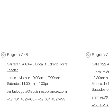
Bogotá Cr 9
Bogotá Cl
Carrera 9 # 80-45 Local 1 Edificio Torre
Calle 122 
Escalar
Lunes, miér
Lunes a viernes 10:00am – 7:00pm
10:30am a
Sábados 11:00am a 4:00pm
Martes de 
Sábados d
ventasbogota@lacuisineappliances.com
aramirez@la
+57 601 4327408
-
+57 601 4327493
+57 312 5