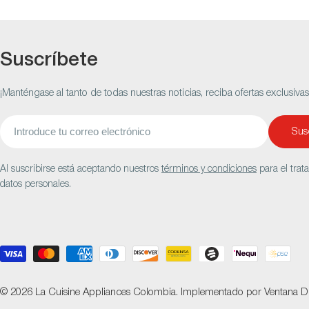
Suscríbete
¡Manténgase al tanto de todas nuestras noticias, reciba ofertas exclusiva
Correo
Susc
electrónico
Al suscribirse está aceptando nuestros
términos y condiciones
para el trat
datos personales.
Métodos
de
pago
© 2026
La Cuisine Appliances Colombia
.
Implementado por
Ventana Di