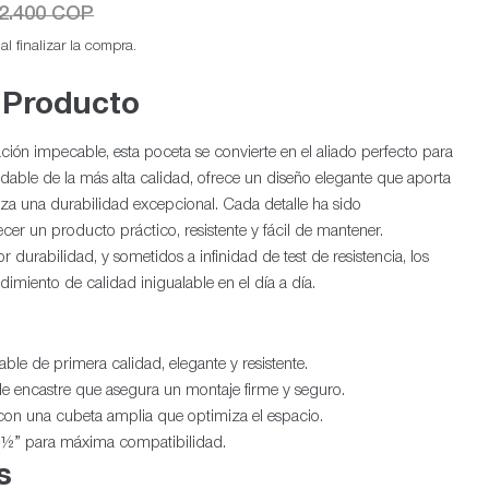
2.400 COP
l finalizar la compra.
 Producto
ión impecable, esta poceta se convierte en el aliado perfecto para
idable de la más alta calidad, ofrece un diseño elegante que aporta
tiza una durabilidad excepcional. Cada detalle ha sido
Ab
r un producto práctico, resistente y fácil de mantener.
 durabilidad, y sometidos a infinidad de test de resistencia, los
imiento de calidad inigualable en el día a día.
ble de primera calidad, elegante y resistente.
e encastre que asegura un montaje firme y seguro.
con una cubeta amplia que optimiza el espacio.
½” para máxima compatibilidad.
s