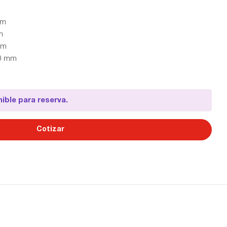
cm
m
mm
0 mm
ible para reserva.
Cotizar