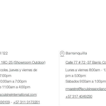
l 122
Barranquilla
# 18C-25 (Showroom Outdoor)
Calle 77 # 72 -37 Barrio 
coles, jueves y viernes de
Lunes a viernes 8:00am - 
 7:00pm
pm a 5:30pm
10:00am a 7:00pm
Sábados 9:00am a 1:00pm
e 11:00am a 4:00pm
rmaestre@lacuisineapplian
cuisineinternational.com
+57 317 4049230
336109
-
+57 311 3173201