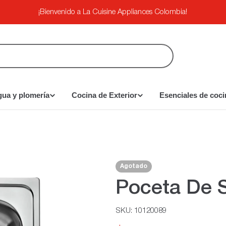
¡Bienvenido a La Cuisine Appliances Colombia!
gua y plomería
Cocina de Exterior
Esenciales de coci
Agotado
Poceta De 
SKU:
10120089