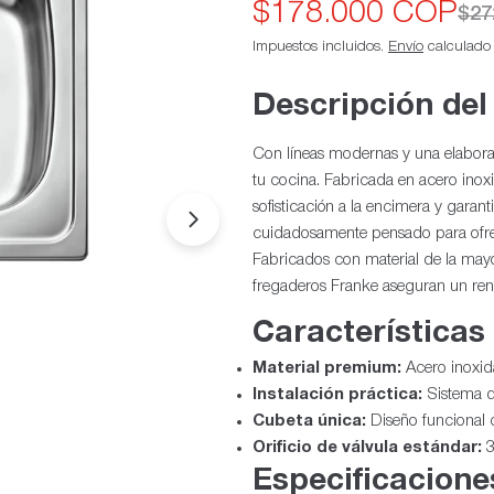
$178.000 COP
Precio
Precio
$27
Impuestos incluidos.
Envío
calculado a
de
habitual
oferta
Descripción del
Con líneas modernas y una elaborac
tu cocina. Fabricada en acero inox
sofisticación a la encimera y garan
Abrir medios 1 en modal
cuidadosamente pensado para ofrece
Fabricados con material de la mayor
fregaderos Franke aseguran un rend
Características
Material premium:
Acero inoxida
Instalación práctica:
Sistema d
Cubeta única:
Diseño funcional 
Orificio de válvula estándar:
3
Especificacione