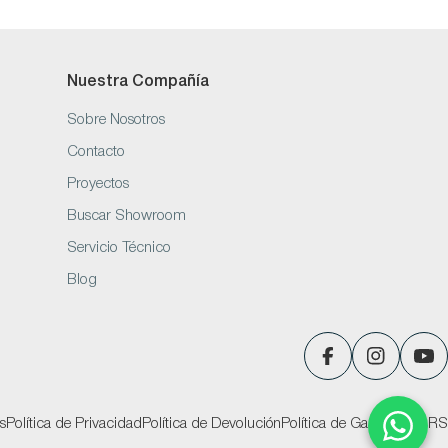
Nuestra Compañía
Sobre Nosotros
Contacto
Proyectos
Buscar Showroom
Servicio Técnico
Blog
Facebook
Instagram
You
s
Política de Privacidad
Política de Devolución
Política de Garantías
PQRS