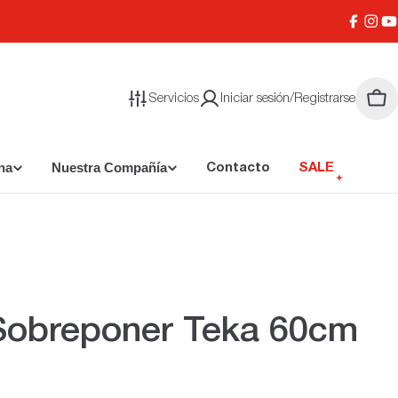
Facebo
Inst
Y
Servicios
Iniciar sesión/Registrarse
Carr
na
Nuestra Compañía
Contacto
SALE
Sobreponer Teka 60cm