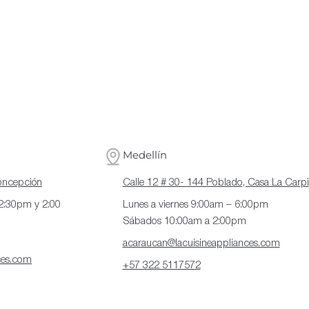
Medellín
Concepción
Calle 12 # 30- 144 Poblado, Casa La Carpi
12:30pm y 2:00
Lunes a viernes 9:00am – 6:00pm
Sábados 10:00am a 2:00pm
acaraucan@lacuisineappliances.com
ces.com
+57 322 5117572