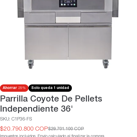
Abrir medios 0 en modal
Ahorrar
29%
Solo queda 1 unidad
Parrilla Coyote De Pellets
Independiente 36'
SKU:
C1P36-FS
$20.790.800 COP
$29.701.100 COP
Precio
Precio
Impuestos incluidos.
Envío
calculado al finalizar la compra.