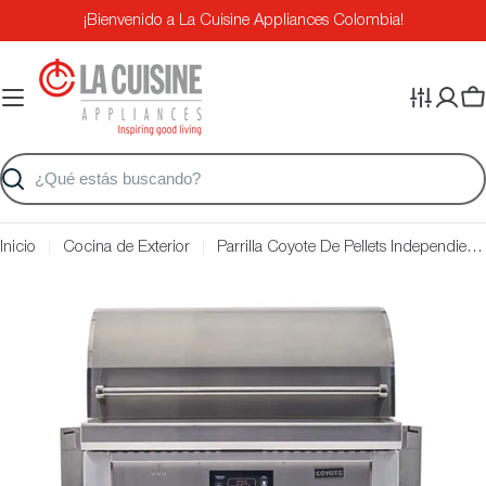
Saltar
¡Bienvenido a La Cuisine Appliances Colombia!
al
contenido
Ca
Buscar
Inicio
Cocina de Exterior
Parrilla Coyote De Pellets Independiente 36'
Saltar
a
información
del
producto