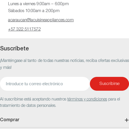
Lunes a viernes 9:00am – 6:00pm
Sábados 10:00am a 2:00pm
acaraucan@lacuisineappliances.com
+57 322 5117572
Suscríbete
¡Manténgase al tanto de todas nuestras noticias, reciba ofertas exclusivas
y más!
Correo
Suscribirse
electrónico
Al suscribirse está aceptando nuestros
términos y condiciones
para el
tratamiento de datos personales.
Comprar