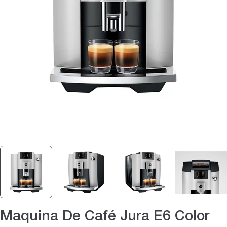
Abrir medios 0 en modal
Maquina De Café Jura E6 Color