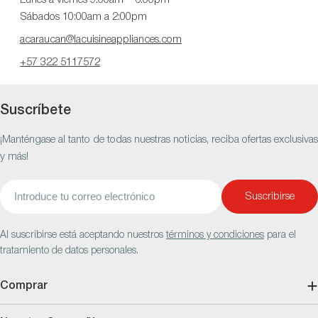
Sábados 10:00am a 2:00pm
acaraucan@lacuisineappliances.com
+57 322 5117572
Suscríbete
¡Manténgase al tanto de todas nuestras noticias, reciba ofertas exclusivas
y más!
Correo
Suscribirse
electrónico
Al suscribirse está aceptando nuestros
términos y condiciones
para el
tratamiento de datos personales.
Comprar