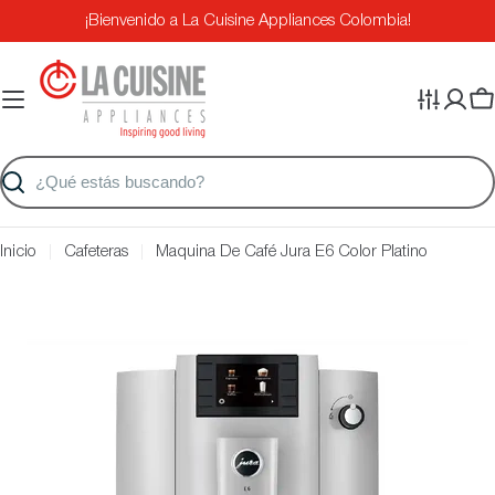
Saltar
¡Bienvenido a La Cuisine Appliances Colombia!
al
contenido
Ca
Buscar
Inicio
Cafeteras
Maquina De Café Jura E6 Color Platino
Saltar
a
información
del
producto