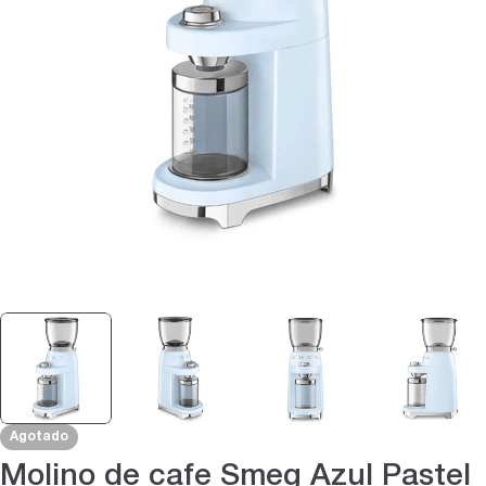
Abrir medios 0 en modal
Agotado
Molino de cafe Smeg Azul Pastel