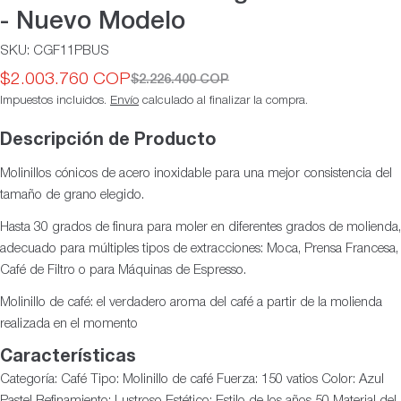
- Nuevo Modelo
SKU:
CGF11PBUS
$2.003.760 COP
$2.226.400 COP
Precio
Precio
Impuestos incluidos.
Envío
calculado al finalizar la compra.
de
habitual
oferta
Descripción de Producto
Molinillos cónicos de acero inoxidable para una mejor consistencia del
tamaño de grano elegido.
Hasta 30 grados de finura para moler en diferentes grados de molienda,
adecuado para múltiples tipos de extracciones: Moca, Prensa Francesa,
Café de Filtro o para Máquinas de Espresso.
Molinillo de café: el verdadero aroma del café a partir de la molienda
realizada en el momento
Características
Categoría: Café Tipo: Molinillo de café Fuerza: 150 vatios Color: Azul
Pastel Refinamiento: Lustroso Estético: Estilo de los años 50 Material del