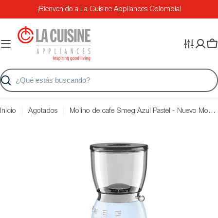
Saltar
¡Bienvenido a La Cuisine Appliances Colombia!
al
contenido
Ca
Buscar
Inicio
Agotados
Molino de cafe Smeg Azul Pastel - Nuevo Modelo
Saltar
a
información
del
producto