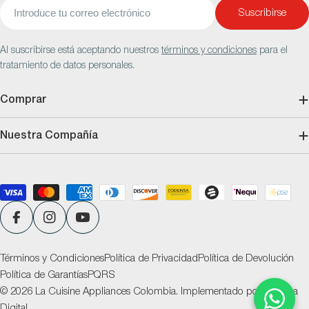
Correo
Suscribirse
electrónico
Al suscribirse está aceptando nuestros
términos y condiciones
para el
tratamiento de datos personales.
Comprar
Nuestra Compañía
Métodos
de
pago
Facebook
Instagram
YouTube
Términos y Condiciones
Política de Privacidad
Política de Devolución
Política de Garantías
PQRS
© 2026
La Cuisine Appliances Colombia
.
Implementado por
Ventana
Digital