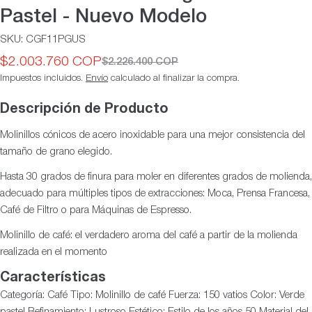
Pastel - Nuevo Modelo
SKU:
CGF11PGUS
$2.003.760 COP
$2.226.400 COP
Precio
Precio
Impuestos incluidos.
Envío
calculado al finalizar la compra.
de
habitual
oferta
Descripción de Producto
Molinillos cónicos de acero inoxidable para una mejor consistencia del
tamaño de grano elegido.
Hasta 30 grados de finura para moler en diferentes grados de molienda,
adecuado para múltiples tipos de extracciones: Moca, Prensa Francesa,
Café de Filtro o para Máquinas de Espresso.
Molinillo de café: el verdadero aroma del café a partir de la molienda
realizada en el momento
Características
Categoría: Café Tipo: Molinillo de café Fuerza: 150 vatios Color: Verde
pastel Refinamiento: Lustroso Estético: Estilo de los años 50 Material del