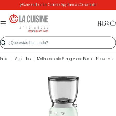
Saltar
¡Bienvenido a La Cuisine Appliances Colombia!
al
contenido
Ca
Buscar
Inicio
Agotados
Molino de cafe Smeg verde Pastel - Nuevo Modelo
Saltar
a
información
del
producto