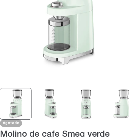
Abrir medios 0 en modal
Agotado
Molino de cafe Smeg verde