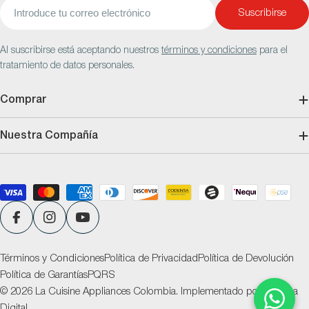
Correo
Suscribirse
electrónico
Al suscribirse está aceptando nuestros
términos y condiciones
para el
tratamiento de datos personales.
Comprar
Nuestra Compañía
Métodos
de
pago
Facebook
Instagram
YouTube
Términos y Condiciones
Política de Privacidad
Política de Devolución
Política de Garantías
PQRS
© 2026
La Cuisine Appliances Colombia
.
Implementado por
Ventana
Digital