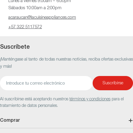
Lunes a viernes 9:00am – 6:00pm
Sábados 10:00am a 2:00pm
acaraucan@lacuisineappliances.com
+57 322 5117572
Suscríbete
¡Manténgase al tanto de todas nuestras noticias, reciba ofertas exclusivas
y más!
Correo
Suscribirse
electrónico
Al suscribirse está aceptando nuestros
términos y condiciones
para el
tratamiento de datos personales.
Comprar