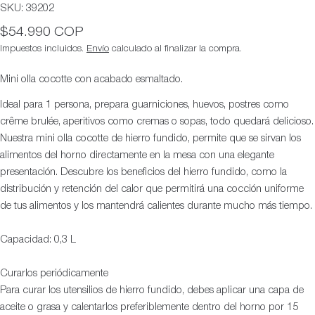
SKU:
39202
Precio
$54.990 COP
habitual
Impuestos incluidos.
Envío
calculado al finalizar la compra.
Mini olla cocotte con acabado esmaltado.
Ideal para 1 persona, prepara guarniciones, huevos, postres como
crême brulée, aperitivos como cremas o sopas, todo quedará delicioso.
Nuestra mini olla cocotte de hierro fundido, permite que se sirvan los
alimentos del horno directamente en la mesa con una elegante
presentación. Descubre los beneficios del hierro fundido, como la
distribución y retención del calor que permitirá una cocción uniforme
de tus alimentos y los mantendrá calientes durante mucho más tiempo.
Capacidad: 0,3 L
Curarlos periódicamente
Para curar los utensilios de hierro fundido, debes aplicar una capa de
aceite o grasa y calentarlos preferiblemente dentro del horno por 15