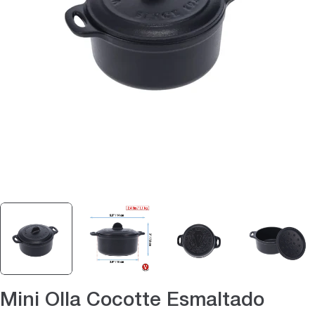
Abrir medios 0 en modal
Mini Olla Cocotte Esmaltado