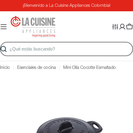
Saltar
¡Bienvenido a La Cuisine Appliances Colombia!
al
contenido
Ca
Buscar
Inicio
Esenciales de cocina
Mini Olla Cocotte Esmaltado
Saltar
a
información
del
producto