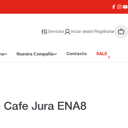
Facebo
Inst
Y
Servicios
Iniciar sesión/Registrarse
Carr
na
Nuestra Compañía
Contacto
SALE
 Cafe Jura ENA8