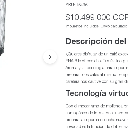
SKU:
15496
Precio
$10.499.000 CO
habitual
Impuestos incluidos.
Envío
calculado a
Descripción del
¿Quieres disfrutar de un café exc
Abrir medios 1 en modal
ENA 8 le ofrece el café más fino g
Aroma y la tecnología para espuma 
preparar dos cafés al mismo tiempo.
cafetera nos cautive con su gran 
Tecnología virtu
Con el mecanismo de molienda pro
homogéneo de forma que el aroma 
prepara la espuma de leche suave y
novedad es la función de doble ta