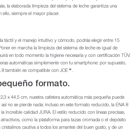
s, la elaborada limpieza del sistema de leche garantiza una
n ello, siempre el mayor placer.
a táctil y el manejo intuitivo y cómodo, podrás elegir entre 15
Poner en marcha la limpieza del sistema de leche es igual de
uirá en todo momento la higiene necesaria y con certificación TÜV.
teras automáticas simplemente con tu smartphone: por supuesto,
NA 8 también es compatible con JOE ® .
pequeño formato.
2,3 x 44,5 cm, nuestra cafetera automática más pequeña puede
 así no se pierde nada: incluso en este formato reducido, la ENA 8
la increíble calidad JURA. El estilo reducido con líneas precisas,
es atractivos, como la plataforma para tazas cromada o el depósito
ristalinos cautiva a todos los amantes del buen gusto, y de un