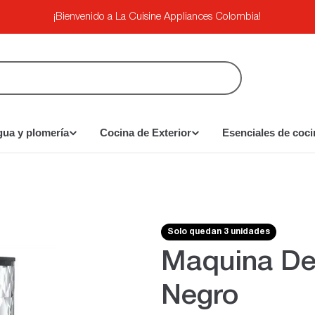
¡Bienvenido a La Cuisine Appliances Colombia!
gua y plomería
Cocina de Exterior
Esenciales de coci
Solo quedan 3 unidades
Maquina De
Negro