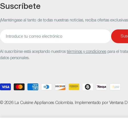
Suscríbete
¡Manténgase al tanto de todas nuestras noticias, reciba ofertas exclusiva
Correo
Susc
electrónico
Al suscribirse está aceptando nuestros
términos y condiciones
para el trat
datos personales.
Métodos
de
pago
© 2026
La Cuisine Appliances Colombia
.
Implementado por
Ventana Di
Maquina De Cafe Jur