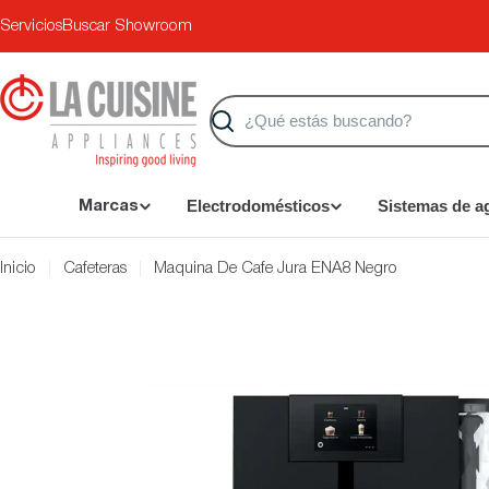
Saltar
Servicios
Buscar Showroom
al
contenido
Buscar
Electrodomésticos
Sistemas de a
Marcas
Inicio
Cafeteras
Maquina De Cafe Jura ENA8 Negro
Saltar
a
información
del
producto