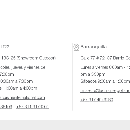
l 122
Barranquilla
# 18C-25 (Showroom Outdoor)
Calle 77 # 72 -37 Barrio 
coles, jueves y viernes de
Lunes a viernes 8:00am - 
 7:00pm
pm a 5:30pm
10:00am a 7:00pm
Sábados 9:00am a 1:00pm
e 11:00am a 4:00pm
rmaestre@lacuisineapplian
cuisineinternational.com
+57 317 4049230
336109
-
+57 311 3173201