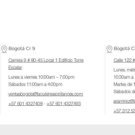
Bogotá Cr 9
Bogotá Cl
Carrera 9 # 80-45 Local 1 Edificio Torre
Calle 122 
Escalar
Lunes, miér
Lunes a viernes 10:00am – 7:00pm
10:30am a
Sábados 11:00am a 4:00pm
Martes de 
Sábados d
ventasbogota@lacuisineappliances.com
aramirez@la
+57 601 4327408
-
+57 601 4327493
+57 312 5