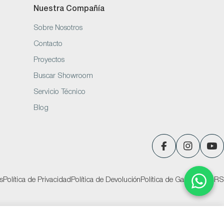
Nuestra Compañía
Sobre Nosotros
Contacto
Proyectos
Buscar Showroom
Servicio Técnico
Blog
Facebook
Instagram
You
s
Política de Privacidad
Política de Devolución
Política de Garantías
PQRS