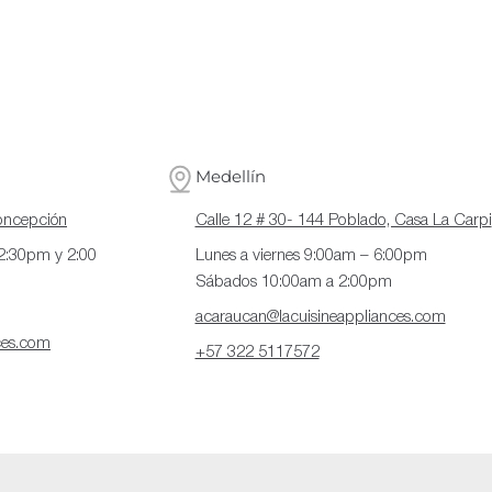
Medellín
Concepción
Calle 12 # 30- 144 Poblado, Casa La Carpi
12:30pm y 2:00
Lunes a viernes 9:00am – 6:00pm
Sábados 10:00am a 2:00pm
acaraucan@lacuisineappliances.com
ces.com
+57 322 5117572