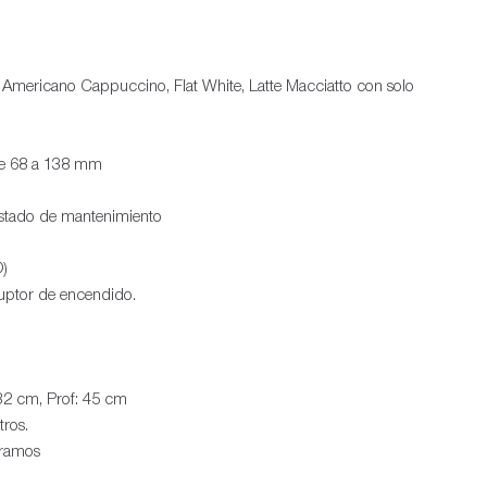
Americano Cappuccino, Flat White, Latte Macciatto con solo
 de 68 a 138 mm
stado de mantenimiento
)
ruptor de encendido.
32 cm, Prof: 45 cm
tros.
gramos