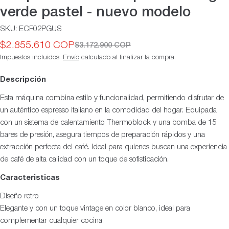
verde pastel - nuevo modelo
SKU:
ECF02PGUS
$2.855.610 COP
$3.172.900 COP
Precio
Precio
Impuestos incluidos.
Envío
calculado al finalizar la compra.
de
habitual
oferta
Descripción
Esta máquina combina estilo y funcionalidad, permitiendo disfrutar de
un auténtico espresso italiano en la comodidad del hogar. Equipada
con un sistema de calentamiento Thermoblock y una bomba de 15
bares de presión, asegura tiempos de preparación rápidos y una
extracción perfecta del café. Ideal para quienes buscan una experiencia
de café de alta calidad con un toque de sofisticación.
Caracteristicas
Diseño retro
Elegante y con un toque vintage en color blanco, ideal para
complementar cualquier cocina.