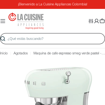
Saltar
¡Bienvenido a La Cuisine Appliances Colombia!
al
contenido
Ca
Buscar
Inicio
Agotados
Maquina de cafe espresso smeg verde pastel - nuevo modelo
Saltar
a
información
del
producto