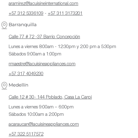
aramirez@lacuisineinternational.com
+57 312 5336109
-
+57 311 3173201
Barranquilla
Calle 77 # 72 -37 Barrio Concepción
Lunes a viernes 8:00am - 12:30pm y 2:00 pm a 5:30pm
Sábados 9:00am a 1:00pm
rmaestre@lacuisineappliances.com
+57 317 4049230
Medellín
Calle 12 # 30- 144 Poblado, Casa La Carpi
Lunes a viernes 9:00am – 6:00pm
Sábados 10:00am a 2:00pm
acaraucan@lacuisineappliances.com
+57 322 5117572