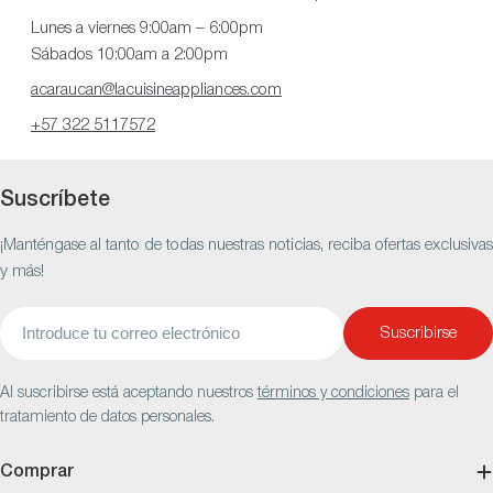
Lunes a viernes 9:00am – 6:00pm
Sábados 10:00am a 2:00pm
acaraucan@lacuisineappliances.com
+57 322 5117572
Suscríbete
¡Manténgase al tanto de todas nuestras noticias, reciba ofertas exclusivas
y más!
Correo
Suscribirse
electrónico
Al suscribirse está aceptando nuestros
términos y condiciones
para el
tratamiento de datos personales.
Comprar