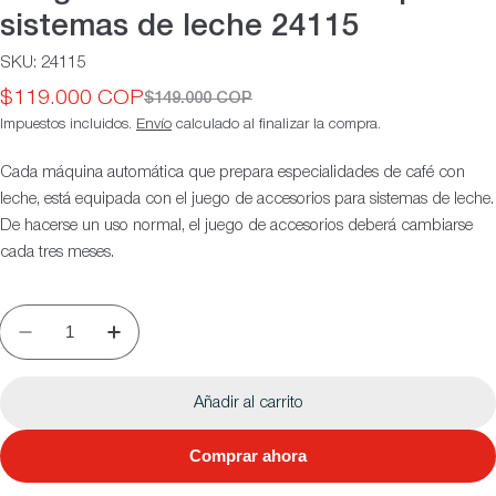
sistemas de leche 24115
SKU:
24115
$119.000 COP
$149.000 COP
Precio
Precio
Impuestos incluidos.
Envío
calculado al finalizar la compra.
de
habitual
oferta
Cada máquina automática que prepara especialidades de café con
leche, está equipada con el juego de accesorios para sistemas de leche.
De hacerse un uso normal, el juego de accesorios deberá cambiarse
cada tres meses.
Añadir al carrito
Comprar ahora