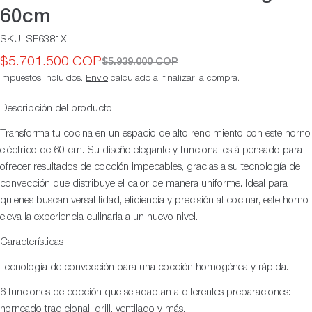
60cm
SKU:
SF6381X
$5.701.500 COP
$5.939.000 COP
Precio
Precio
Impuestos incluidos.
Envío
calculado al finalizar la compra.
de
habitual
oferta
Descripción del producto
Transforma tu cocina en un espacio de alto rendimiento con este horno
eléctrico de 60 cm. Su diseño elegante y funcional está pensado para
ofrecer resultados de cocción impecables, gracias a su tecnología de
convección que distribuye el calor de manera uniforme. Ideal para
quienes buscan versatilidad, eficiencia y precisión al cocinar, este horno
eleva la experiencia culinaria a un nuevo nivel.
Características
Tecnología de convección para una cocción homogénea y rápida.
6 funciones de cocción que se adaptan a diferentes preparaciones:
horneado tradicional, grill, ventilado y más.