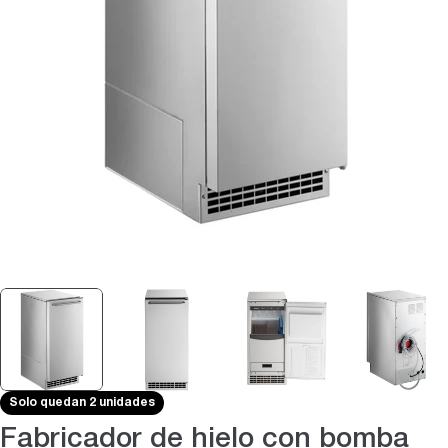
Abrir medios 0 en modal
Solo quedan 2 unidades
Fabricador de hielo con bomba