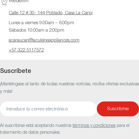
Medellín
Calle 12 # 30- 144 Poblado, Casa La Carpi
Lunes a viernes 9:00am – 6:00pm
Sábados 10:00am a 2:00pm
acaraucan@lacuisineappliances.com
+57 322 5117572
Suscríbete
¡Manténgase al tanto de todas nuestras noticias, reciba ofertas exclusivas
y más!
Correo
Suscribirse
electrónico
Al suscribirse está aceptando nuestros
términos y condiciones
para el
tratamiento de datos personales.