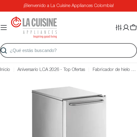
Saltar
¡Bienvenido a La Cuisine Appliances Colombia!
al
contenido
Ca
Buscar
Inicio
Aniversario LCA 2026 - Top Ofertas
Fabricador de hielo con bomba SCOTSMAN 65 libras/dia
Saltar
a
información
del
producto