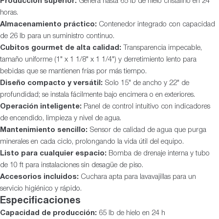
Producción superior:
Genera hasta 65 lb de hielo cristalino en 24
horas.
Almacenamiento práctico:
Contenedor integrado con capacidad
de 26 lb para un suministro continuo.
Cubitos gourmet de alta calidad:
Transparencia impecable,
tamaño uniforme (1" x 1 1/8" x 1 1/4") y derretimiento lento para
bebidas que se mantienen frías por más tiempo.
Diseño compacto y versátil:
Solo 15" de ancho y 22" de
profundidad; se instala fácilmente bajo encimera o en exteriores.
Operación inteligente:
Panel de control intuitivo con indicadores
de encendido, limpieza y nivel de agua.
Mantenimiento sencillo:
Sensor de calidad de agua que purga
minerales en cada ciclo, prolongando la vida útil del equipo.
Listo para cualquier espacio:
Bomba de drenaje interna y tubo
de 10 ft para instalaciones sin desagüe de piso.
Accesorios incluidos:
Cuchara apta para lavavajillas para un
servicio higiénico y rápido.
Especificaciones
Capacidad de producción:
65 lb de hielo en 24 h