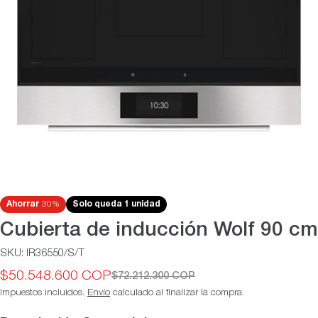
Abrir medios 0 en modal
Ahorrar
30%
Solo queda 1 unidad
Cubierta de inducción Wolf 90 cm
SKU:
IR36550/S/T
$50.548.600 COP
$72.212.300 COP
Precio
Precio
Impuestos incluidos.
Envío
calculado al finalizar la compra.
de
habitual
oferta