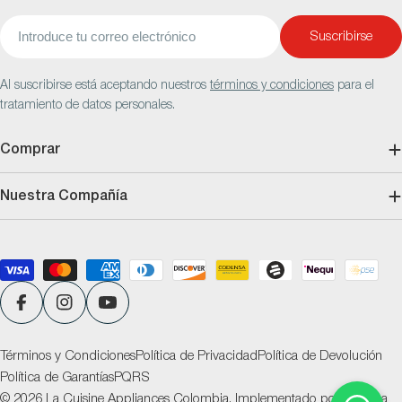
Correo
Suscribirse
electrónico
Al suscribirse está aceptando nuestros
términos y condiciones
para el
tratamiento de datos personales.
Comprar
Nuestra Compañía
Métodos
de
pago
Facebook
Instagram
YouTube
Términos y Condiciones
Política de Privacidad
Política de Devolución
Política de Garantías
PQRS
© 2026
La Cuisine Appliances Colombia
.
Implementado por
Ventana