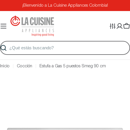
Saltar
¡Bienvenido a La Cuisine Appliances Colombia!
al
contenido
Ca
Buscar
Inicio
Cocción
Estufa a Gas 5 puestos Smeg 90 cm
Saltar
a
información
del
producto