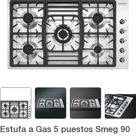
Abrir medios 0 en modal
Estufa a Gas 5 puestos Smeg 90