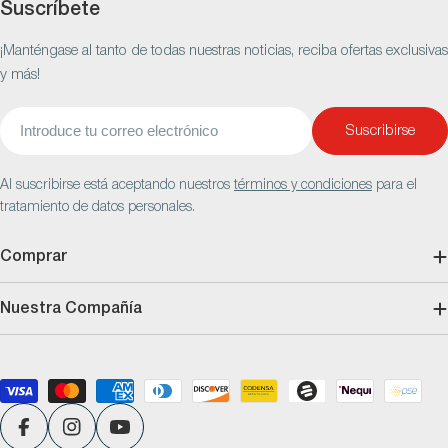
Suscríbete
¡Manténgase al tanto de todas nuestras noticias, reciba ofertas exclusivas
y más!
Correo
Suscribirse
electrónico
Al suscribirse está aceptando nuestros
términos y condiciones
para el
tratamiento de datos personales.
Comprar
Nuestra Compañía
Métodos
de
pago
Facebook
Instagram
YouTube