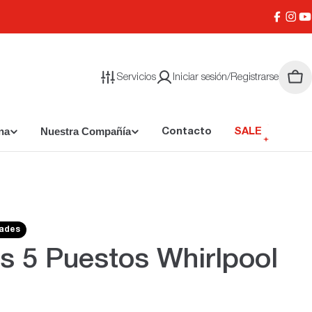
Facebo
Inst
Y
Servicios
Iniciar sesión/Registrarse
Carr
na
Nuestra Compañía
Contacto
SALE
dades
s 5 Puestos Whirlpool