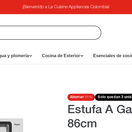
¡Bienvenido a La Cuisine Appliances Colombia!
gua y plomería
Cocina de Exterior
Esenciales de coci
Ahorrar
31%
Solo quedan 3 uni
Estufa A Ga
86cm