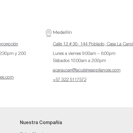
Medellín
Concepción
Calle 12 # 30- 144 Poblado, Casa La Carpi
12:30pm y 2:00
Lunes a viernes 9:00am – 6:00pm
Sábados 10:00am a 2:00pm
acaraucan@lacuisineappliances.com
ces.com
+57 322 5117572
Nuestra Compañía