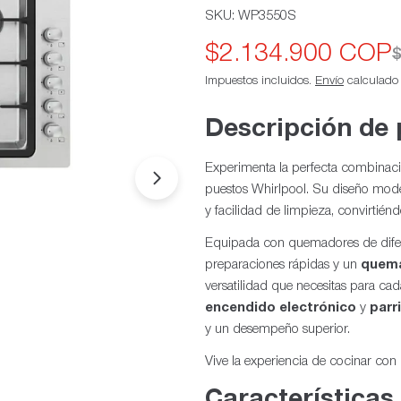
SKU:
WP3550S
$2.134.900 COP
Precio
Precio
$
Impuestos incluidos.
Envío
calculado a
de
habitual
oferta
Descripción de
Experimenta la perfecta combinación
Abrir medios 1 en modal
puestos Whirlpool. Su diseño moder
y facilidad de limpieza, convirtién
Equipada con quemadores de difer
preparaciones rápidas y un
quem
versatilidad que necesitas para c
encendido electrónico
y
parr
y un desempeño superior.
Vive la experiencia de cocinar con
Características