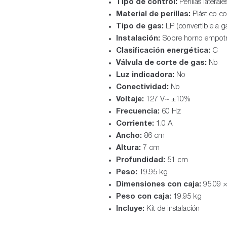
Tipo de control:
Perillas laterale
Material de perillas:
Plástico co
Tipo de gas:
LP (convertible a ga
Instalación:
Sobre horno empotr
Clasificación energética:
C
Válvula de corte de gas:
No
Luz indicadora:
No
Conectividad:
No
Voltaje:
127 V~ ±10%
Frecuencia:
60 Hz
Corriente:
1.0 A
Ancho:
86 cm
Altura:
7 cm
Profundidad:
51 cm
Peso:
19.95 kg
Dimensiones con caja:
95.09 ×
Peso con caja:
19.95 kg
Incluye:
Kit de instalación