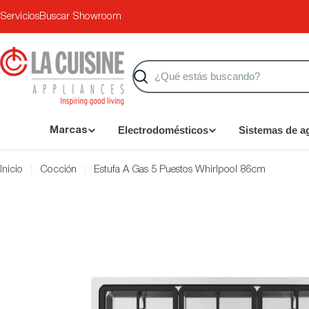
Saltar
Servicios
Buscar Showroom
al
contenido
Buscar
Electrodomésticos
Sistemas de a
Marcas
Inicio
Cocción
Estufa A Gas 5 Puestos Whirlpool 86cm
Saltar
a
información
del
producto