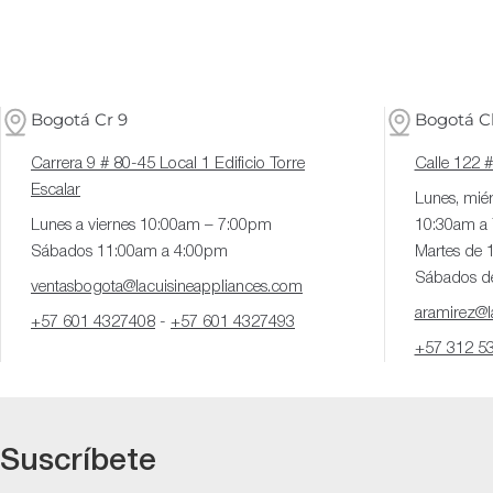
Bogotá Cr 9
Bogotá Cl
Carrera 9 # 80-45 Local 1 Edificio Torre
Calle 122 
Escalar
Lunes, miér
Lunes a viernes 10:00am – 7:00pm
10:30am a
Sábados 11:00am a 4:00pm
Martes de 
Sábados d
ventasbogota@lacuisineappliances.com
aramirez@la
+57 601 4327408
-
+57 601 4327493
+57 312 5
Suscríbete