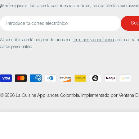
¡Manténgase al tanto de todas nuestras noticias, reciba ofertas exclusiva
Correo
Susc
electrónico
Al suscribirse está aceptando nuestros
términos y condiciones
para el trat
datos personales.
Métodos
de
pago
© 2026
La Cuisine Appliances Colombia
.
Implementado por
Ventana Di
Estufa A Gas 5 Puesto
$2.134.900 COP
$3.119.9
Precio
Precio
de
habitual