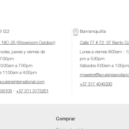
l 122
Barranquilla
# 18C-25 (Showroom Outdoor)
Calle 77 # 72 -37 Barrio 
coles, jueves y viernes de
Lunes a viernes 8:00am - 
 7:00pm
pm a 5:30pm
10:00am a 7:00pm
Sábados 9:00am a 1:00pm
e 11:00am a 4:00pm
rmaestre@lacuisineapplian
cuisineinternational.com
+57 317 4049230
336109
-
+57 311 3173201
Comprar