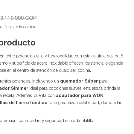
3.119.900 COP
l finalizar la compra.
 producto
 entre potencia, estilo y funcionalidad con esta estufa a gas de 5
Ab
no y superficie de acero inoxidable ofrecen resistencia, elegancia
dose en el centro de atención de cualquier cocina.
entes potencias, incluyendo un
quemador Súper
para
ador Simmer
ideal para cocciones suaves, esta estufa brinda la
ada receta. Además, cuenta con
adaptador para WOK
,
illas de hierro fundido
, que garantizan estabilidad, durabilidad
 precisión, comodidad y seguridad en cada platillo.