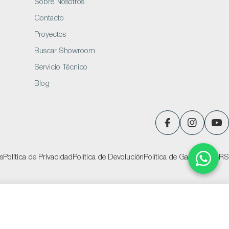
Sobre Nosotros
Contacto
Proyectos
Buscar Showroom
Servicio Técnico
Blog
Facebook
Instagram
You
s
Política de Privacidad
Política de Devolución
Política de Garantías
PQRS
Añadir al carrito