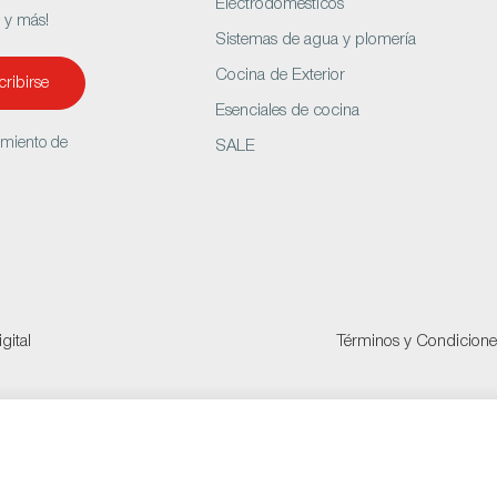
Electrodomésticos
s y más!
Sistemas de agua y plomería
Cocina de Exterior
ribirse
Esenciales de cocina
amiento de
SALE
gital
Términos y Condicione
s Whirlpool 86cm
00 COP