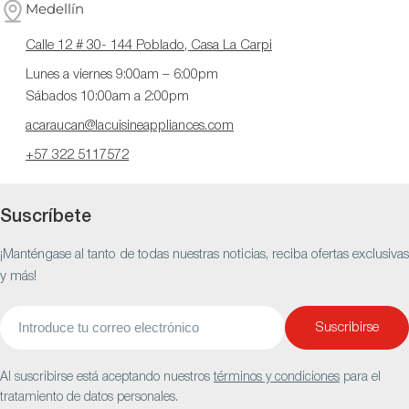
Medellín
Calle 12 # 30- 144 Poblado, Casa La Carpi
Lunes a viernes 9:00am – 6:00pm
Sábados 10:00am a 2:00pm
acaraucan@lacuisineappliances.com
+57 322 5117572
Suscríbete
¡Manténgase al tanto de todas nuestras noticias, reciba ofertas exclusivas
y más!
Correo
Suscribirse
electrónico
Al suscribirse está aceptando nuestros
términos y condiciones
para el
tratamiento de datos personales.