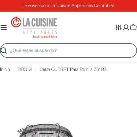
Saltar
¡Bienvenido a La Cuisine Appliances Colombia!
al
contenido
Ca
Buscar
Inicio
BBQ'S
Cesta OUTSET Para Parrilla 76182
Saltar
a
información
del
producto