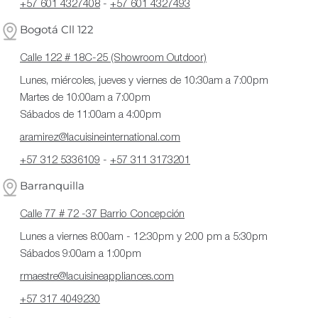
+57 601 4327408
-
+57 601 4327493
Bogotá Cll 122
Calle 122 # 18C-25 (Showroom Outdoor)
Lunes, miércoles, jueves y viernes de 10:30am a 7:00pm
Martes de 10:00am a 7:00pm
Sábados de 11:00am a 4:00pm
aramirez@lacuisineinternational.com
+57 312 5336109
-
+57 311 3173201
Barranquilla
Calle 77 # 72 -37 Barrio Concepción
Lunes a viernes 8:00am - 12:30pm y 2:00 pm a 5:30pm
Sábados 9:00am a 1:00pm
rmaestre@lacuisineappliances.com
+57 317 4049230