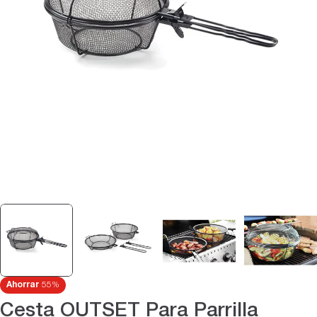
Abrir medios 0 en modal
Ahorrar
55%
Cesta OUTSET Para Parrilla