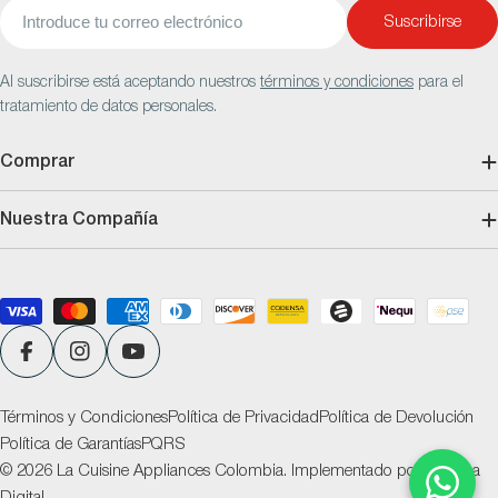
Correo
Suscribirse
electrónico
Al suscribirse está aceptando nuestros
términos y condiciones
para el
tratamiento de datos personales.
Comprar
Nuestra Compañía
Métodos
de
pago
Facebook
Instagram
YouTube
Términos y Condiciones
Política de Privacidad
Política de Devolución
Política de Garantías
PQRS
© 2026
La Cuisine Appliances Colombia
.
Implementado por
Ventana