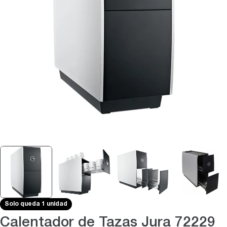
Abrir medios 0 en modal
Solo queda 1 unidad
Calentador de Tazas Jura 72229