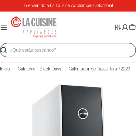
Saltar
¡Bienvenido a La Cuisine Appliances Colombia!
al
contenido
Ca
Buscar
Inicio
Cafeteras - Black Days
Calentador de Tazas Jura 72229
Saltar
a
información
del
producto