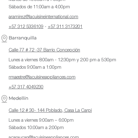
Sábados de 11:00am a 4:00pm
aramirez@lacuisineinternational.com
+57 312 5336109
-
+57 311 3173201
Barranquilla
Calle 77 # 72 -37 Barrio Concepción
Lunes a viernes 8:00am - 12:30pm y 2:00 pm a 5:30pm
Sábados 9:00am a 1:00pm
rmaestre@lacuisineappliances.com
+57 317 4049230
Medellín
Calle 12 # 30- 144 Poblado, Casa La Carpi
Lunes a viernes 9:00am – 6:00pm
Sábados 10:00am a 2:00pm
acaraucan@lacuisineappliances.com