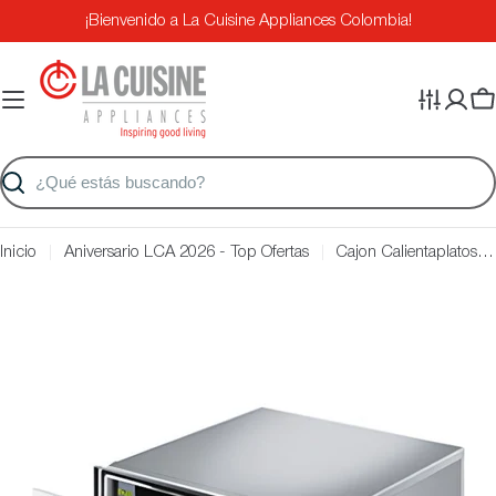
Saltar
¡Bienvenido a La Cuisine Appliances Colombia!
al
contenido
Ca
Buscar
Inicio
Aniversario LCA 2026 - Top Ofertas
Cajon Calientaplatos Smeg 60cm CT15-X
Saltar
a
información
del
producto