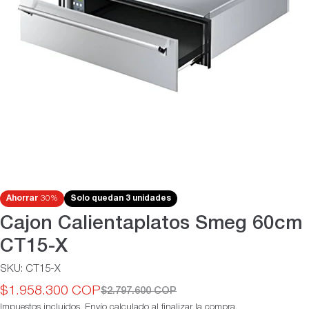
Abrir medios 0 en modal
Ahorrar
30%
Solo quedan 3 unidades
Cajon Calientaplatos Smeg 60cm
CT15-X
SKU:
CT15-X
$1.958.300 COP
$2.797.600 COP
Precio
Precio
Impuestos incluidos.
Envío
calculado al finalizar la compra.