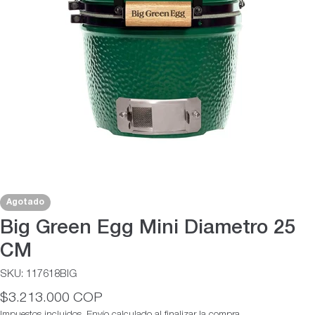
Abrir medios 0 en modal
Agotado
Big Green Egg Mini Diametro 25
CM
SKU:
117618BIG
Precio
$3.213.000 COP
habitual
Impuestos incluidos.
Envío
calculado al finalizar la compra.