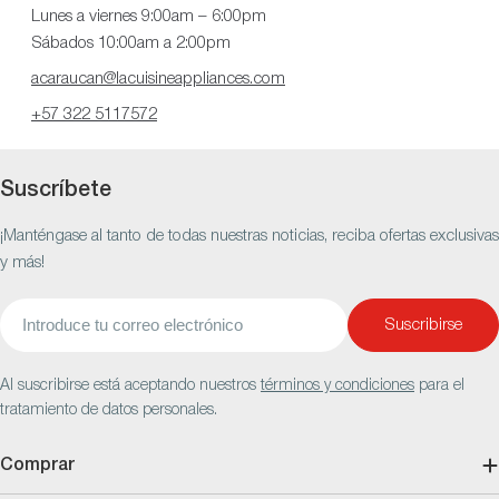
Lunes a viernes 9:00am – 6:00pm
Sábados 10:00am a 2:00pm
acaraucan@lacuisineappliances.com
+57 322 5117572
Suscríbete
¡Manténgase al tanto de todas nuestras noticias, reciba ofertas exclusivas
y más!
Correo
Suscribirse
electrónico
Al suscribirse está aceptando nuestros
términos y condiciones
para el
tratamiento de datos personales.
Comprar