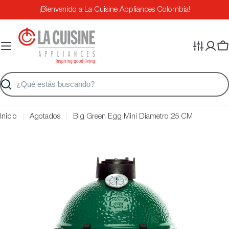
Saltar
¡Bienvenido a La Cuisine Appliances Colombia!
al
contenido
Ca
Buscar
Inicio
Agotados
Big Green Egg Mini Diametro 25 CM
Saltar
a
información
del
producto