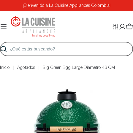
Saltar
¡Bienvenido a La Cuisine Appliances Colombia!
al
contenido
Ca
Buscar
Inicio
Agotados
Big Green Egg Large Diametro 46 CM
Saltar
a
información
del
producto