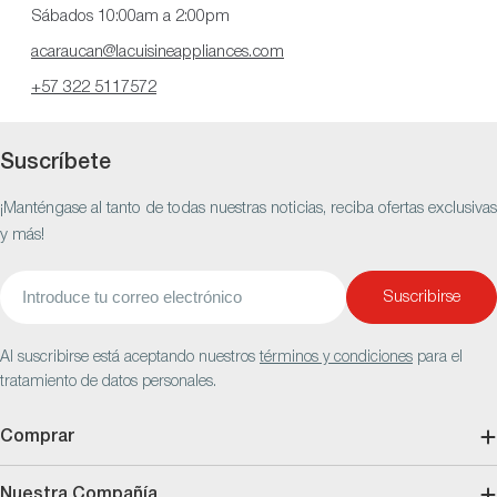
Sábados 10:00am a 2:00pm
acaraucan@lacuisineappliances.com
+57 322 5117572
Suscríbete
¡Manténgase al tanto de todas nuestras noticias, reciba ofertas exclusivas
y más!
Correo
Suscribirse
electrónico
Al suscribirse está aceptando nuestros
términos y condiciones
para el
tratamiento de datos personales.
Comprar
Nuestra Compañía