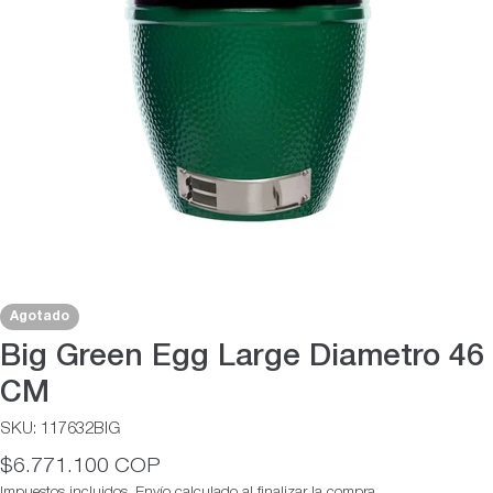
Abrir medios 0 en modal
Agotado
Big Green Egg Large Diametro 46
CM
SKU:
117632BIG
Precio
$6.771.100 COP
habitual
Impuestos incluidos.
Envío
calculado al finalizar la compra.