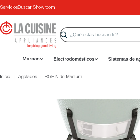
Saltar
Servicios
Buscar Showroom
al
contenido
Buscar
Electrodomésticos
Sistemas de a
Marcas
Inicio
Agotados
BGE Nido Medium
Saltar
a
información
del
producto