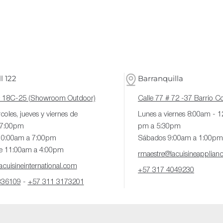
l 122
Barranquilla
# 18C-25 (Showroom Outdoor)
Calle 77 # 72 -37 Barrio 
coles, jueves y viernes de
Lunes a viernes 8:00am - 
 7:00pm
pm a 5:30pm
10:00am a 7:00pm
Sábados 9:00am a 1:00pm
e 11:00am a 4:00pm
rmaestre@lacuisineapplian
cuisineinternational.com
+57 317 4049230
336109
-
+57 311 3173201