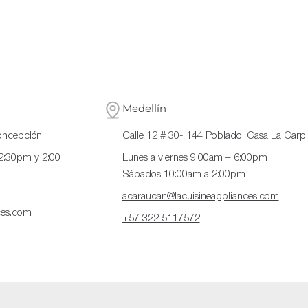
Medellín
Concepción
Calle 12 # 30- 144 Poblado, Casa La Carpi
12:30pm y 2:00
Lunes a viernes 9:00am – 6:00pm
Sábados 10:00am a 2:00pm
acaraucan@lacuisineappliances.com
ces.com
+57 322 5117572