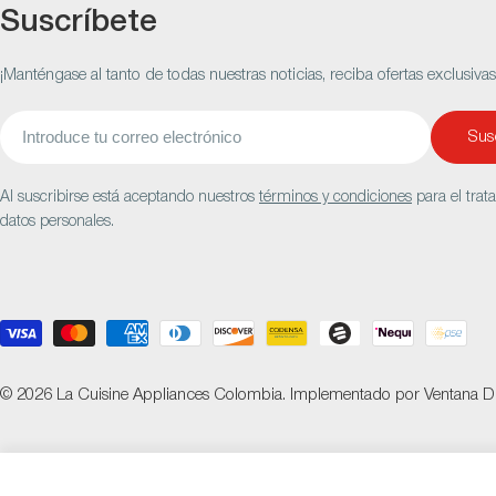
Suscríbete
¡Manténgase al tanto de todas nuestras noticias, reciba ofertas exclusiva
Correo
Susc
electrónico
Al suscribirse está aceptando nuestros
términos y condiciones
para el trat
datos personales.
Métodos
de
pago
© 2026
La Cuisine Appliances Colombia
.
Implementado por
Ventana Di
BGE Nido Medi