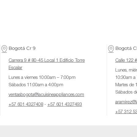
Bogotá Cr 9
Bogotá Cl
Carrera 9 # 80-45 Local 1 Edificio Torre
Calle 122 
Escalar
Lunes, miér
Lunes a viernes 10:00am – 7:00pm
10:30am a
Sábados 11:00am a 4:00pm
Martes de 
Sábados d
ventasbogota@lacuisineappliances.com
aramirez@la
+57 601 4327408
-
+57 601 4327493
+57 312 5