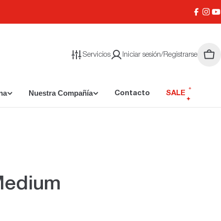
Facebo
Inst
Y
Servicios
Iniciar sesión/Registrarse
Carr
na
Nuestra Compañía
Contacto
SALE
Medium