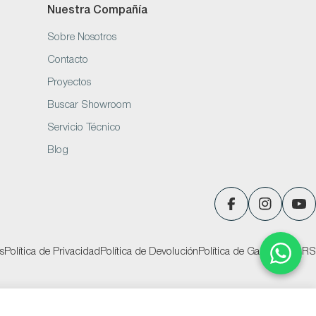
Nuestra Compañía
Sobre Nosotros
Contacto
Proyectos
Buscar Showroom
Servicio Técnico
Blog
Facebook
Instagram
You
s
Política de Privacidad
Política de Devolución
Política de Garantías
PQRS