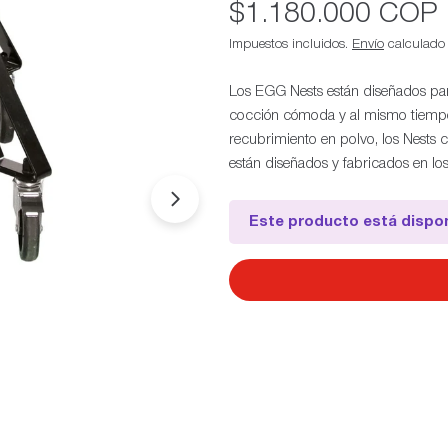
Precio
$1.180.000 COP
habitual
Impuestos incluidos.
Envío
calculado a
Los EGG Nests están diseñados para
cocción cómoda y al mismo tiempo
recubrimiento en polvo, los Nests
están diseñados y fabricados en l
Abrir medios 1 en modal
Este producto está dispon