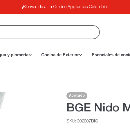
¡Bienvenido a La Cuisine Appliances Colombia!
gua y plomería
Cocina de Exterior
Esenciales de coci
Agotado
BGE Nido 
SKU:
302007BIG