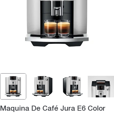
Abrir medios 0 en modal
Maquina De Café Jura E6 Color