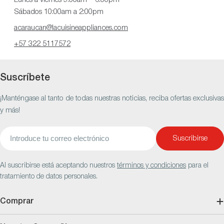
Sábados 10:00am a 2:00pm
acaraucan@lacuisineappliances.com
+57 322 5117572
Suscríbete
¡Manténgase al tanto de todas nuestras noticias, reciba ofertas exclusivas
y más!
Correo
Suscribirse
electrónico
Al suscribirse está aceptando nuestros
términos y condiciones
para el
tratamiento de datos personales.
Comprar