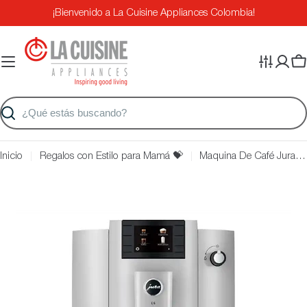
Saltar
¡Bienvenido a La Cuisine Appliances Colombia!
al
contenido
Ca
Buscar
Inicio
Regalos con Estilo para Mamá 💝
Maquina De Café Jura E6 Color Platino
Saltar
a
información
del
producto