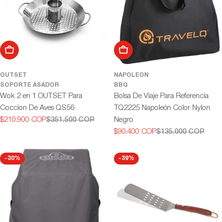
Añadir al carrito
Añadir al carrito
OUTSET
NAPOLEON
SOPORTE ASADOR
BBQ
Wok 2 en 1 OUTSET Para
Bolsa De Viaje Para Referencia
Coccion De Aves QS56
TQ2225 Napoleón Color Nylon
$210.900 COP
$351.500 COP
Negro
Precio
Precio
$90.400 COP
$135.000 COP
de
habitual
Precio
Precio
oferta
de
habitual
oferta
-30%
-39%