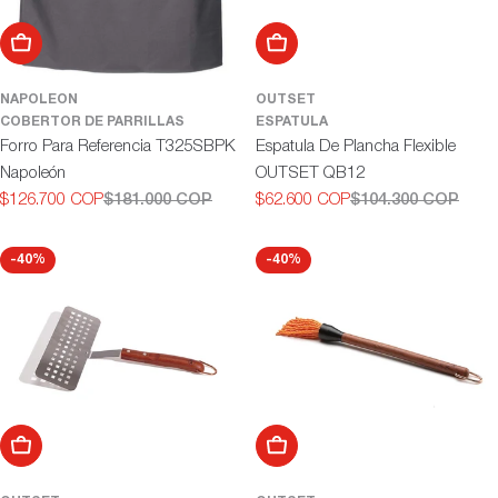
Añadir al carrito
Añadir al carrito
NAPOLEON
OUTSET
COBERTOR DE PARRILLAS
ESPATULA
Forro Para Referencia T325SBPK
Espatula De Plancha Flexible
Napoleón
OUTSET QB12
$126.700 COP
$181.000 COP
$62.600 COP
$104.300 COP
Precio
Precio
Precio
Precio
de
habitual
de
habitual
oferta
oferta
-40%
-40%
Añadir al carrito
Añadir al carrito