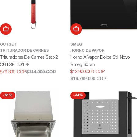
Añadir al carrito
Añadir al carrito
OUTSET
SMEG
TRITURADOR DE CARNES
HORNO DE VAPOR
Trituradores De Carnes Set x2
Horno A Vapor Dolce Stil Novo
OUTSET Q128
Smeg 60cm
$13.900.000 COP
$79.800 COP
$114.000 COP
Precio
Precio
Precio
Precio
$19.799.000 COP
de
habitual
de
habitual
oferta
oferta
-61%
-34%