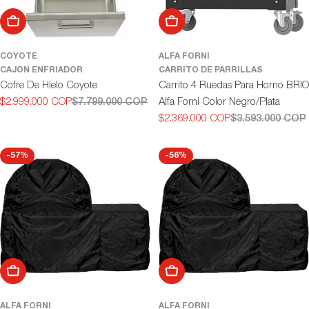
Añadir al carrito
Añadir al carrito
COYOTE
ALFA FORNI
CAJON ENFRIADOR
CARRITO DE PARRILLAS
Cofre De Hielo Coyote
Carrito 4 Ruedas Para Horno BRIO
$2.999.000 COP
$7.799.000 COP
Alfa Forni Color Negro/Plata
Precio
Precio
$2.369.000 COP
$3.593.000 COP
de
habitual
Precio
Precio
oferta
de
habitual
oferta
-57%
-56%
Añadir al carrito
Añadir al carrito
ALFA FORNI
ALFA FORNI