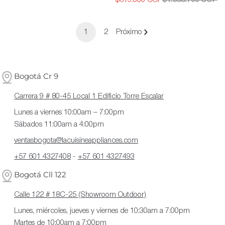
$619.000 COP
$1.388.700 COP
de
habitual
Precio
Precio
oferta
de
habitual
oferta
1
2
Próximo
Bogotá Cr 9
Carrera 9 # 80-45 Local 1 Edificio Torre Escalar
Lunes a viernes 10:00am – 7:00pm
Sábados 11:00am a 4:00pm
ventasbogota@lacuisineappliances.com
+57 601 4327408
-
+57 601 4327493
Bogotá Cll 122
Calle 122 # 18C-25 (Showroom Outdoor)
Lunes, miércoles, jueves y viernes de 10:30am a 7:00pm
Martes de 10:00am a 7:00pm