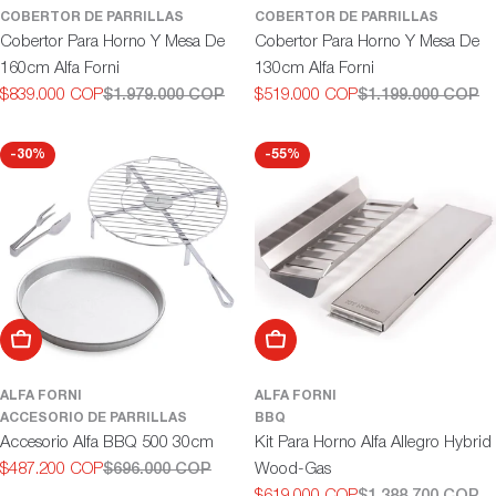
COBERTOR DE PARRILLAS
COBERTOR DE PARRILLAS
Cobertor Para Horno Y Mesa De
Cobertor Para Horno Y Mesa De
160cm Alfa Forni
130cm Alfa Forni
$839.000 COP
$1.979.000 COP
$519.000 COP
$1.199.000 COP
Precio
Precio
Precio
Precio
de
habitual
de
habitual
oferta
oferta
-30%
-55%
Añadir al carrito
Añadir al carrito
ALFA FORNI
ALFA FORNI
ACCESORIO DE PARRILLAS
BBQ
Accesorio Alfa BBQ 500 30cm
Kit Para Horno Alfa Allegro Hybrid
$487.200 COP
$696.000 COP
Wood-Gas
Precio
Precio