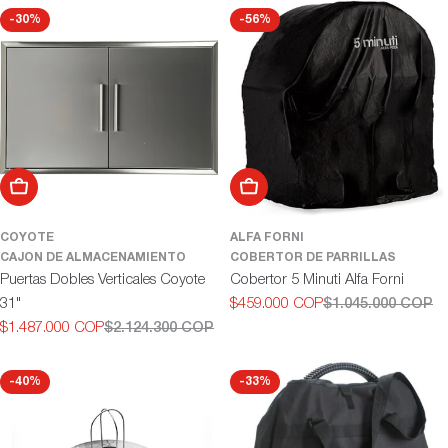
-30%
-56%
ó
n
:
Añadir al carrito
Añadir al carrito
COYOTE
ALFA FORNI
CAJON DE ALMACENAMIENTO
COBERTOR DE PARRILLAS
Puertas Dobles Verticales Coyote
Cobertor 5 Minuti Alfa Forni
31"
$459.000 COP
$1.045.000 COP
Precio
Precio
$1.487.000 COP
$2.124.300 COP
de
habitual
Precio
Precio
oferta
de
habitual
oferta
-40%
-33%