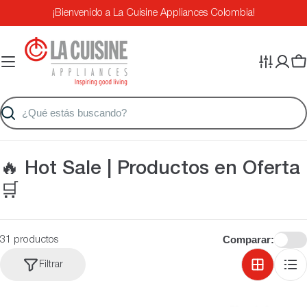
Saltar
¡Bienvenido a La Cuisine Appliances Colombia!
al
contenido
Ca
Buscar
C
🔥 Hot Sale | Productos en Oferta
o
🛒
l
e
Comparar:
31 productos
c
Filtrar
c
i