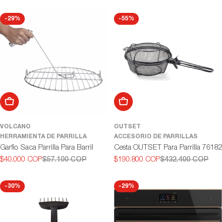
de
habitual
de
habitual
oferta
oferta
-29%
-55%
Añadir al carrito
Añadir al carrito
VOLCANO
OUTSET
HERRAMIENTA DE PARRILLA
ACCESORIO DE PARRILLAS
Garfio Saca Parrilla Para Barril
Cesta OUTSET Para Parrilla 76182
$40.000 COP
$57.100 COP
$190.800 COP
$432.400 COP
Precio
Precio
Precio
Precio
de
habitual
de
habitual
oferta
oferta
-30%
-29%