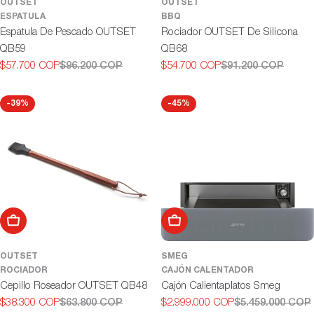
OUTSET
OUTSET
ESPATULA
BBQ
Espatula De Pescado OUTSET
Rociador OUTSET De Silicona
QB59
QB68
$57.700 COP
$96.200 COP
$54.700 COP
$91.200 COP
Precio
Precio
Precio
Precio
de
habitual
de
habitual
oferta
oferta
-39%
-45%
Añadir al carrito
Añadir al carrito
OUTSET
SMEG
ROCIADOR
CAJÓN CALENTADOR
Cepillo Roseador OUTSET QB48
Cajón Calientaplatos Smeg
$38.300 COP
$63.800 COP
$2.999.000 COP
$5.459.000 COP
Precio
Precio
Precio
Precio