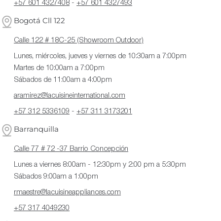
+57 601 4327408
-
+57 601 4327493
Bogotá Cll 122
Calle 122 # 18C-25 (Showroom Outdoor)
Lunes, miércoles, jueves y viernes de 10:30am a 7:00pm
Martes de 10:00am a 7:00pm
Sábados de 11:00am a 4:00pm
aramirez@lacuisineinternational.com
+57 312 5336109
-
+57 311 3173201
Barranquilla
Calle 77 # 72 -37 Barrio Concepción
Lunes a viernes 8:00am - 12:30pm y 2:00 pm a 5:30pm
Sábados 9:00am a 1:00pm
rmaestre@lacuisineappliances.com
+57 317 4049230