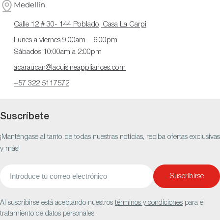
Medellín
Calle 12 # 30- 144 Poblado, Casa La Carpi
Lunes a viernes 9:00am – 6:00pm
Sábados 10:00am a 2:00pm
acaraucan@lacuisineappliances.com
+57 322 5117572
Suscríbete
¡Manténgase al tanto de todas nuestras noticias, reciba ofertas exclusivas
y más!
Correo
Suscribirse
electrónico
Al suscribirse está aceptando nuestros
términos y condiciones
para el
tratamiento de datos personales.