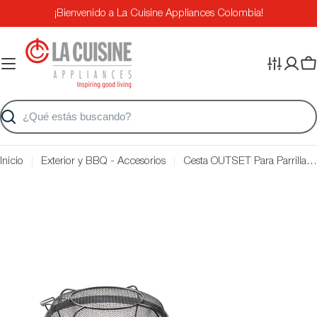
Saltar
¡Bienvenido a La Cuisine Appliances Colombia!
al
contenido
Ca
Buscar
Inicio
Exterior y BBQ - Accesorios
Cesta OUTSET Para Parrilla 76182
Saltar
a
información
del
producto