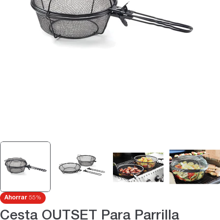
Abrir medios 0 en modal
Ahorrar
55%
Cesta OUTSET Para Parrilla