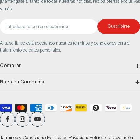
¡Manténgase al tanto de todas nuestras noticias, reciba ofertas exclusivas
y más!
Correo
Suscribirse
electrónico
Al suscribirse está aceptando nuestros
términos y condiciones
para el
tratamiento de datos personales.
Comprar
Nuestra Compañía
Métodos
de
pago
Facebook
Instagram
YouTube
Términos y Condiciones
Política de Privacidad
Política de Devolución