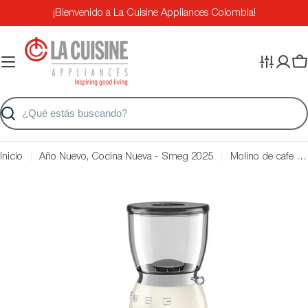
Saltar
¡Bienvenido a La Cuisine Appliances Colombia!
al
contenido
Ca
Buscar
Inicio
Año Nuevo, Cocina Nueva - Smeg 2025
Molino de cafe smeg Crema - nuevo modelo
Saltar
a
información
del
producto