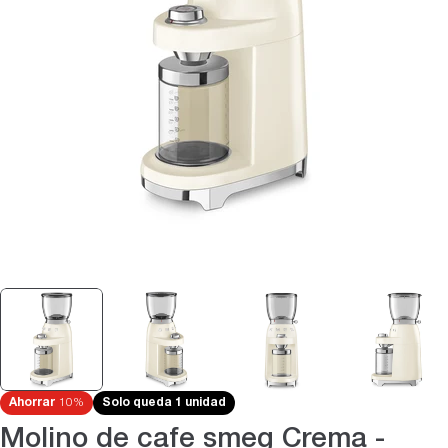
Abrir medios 0 en modal
Ahorrar
10%
Solo queda 1 unidad
Molino de cafe smeg Crema -