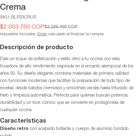
Crema
SKU:
BLF03CRUS
$2.003.760 COP
$2.226.400 COP
Precio
Precio
Impuestos incluidos.
Envío
calculado al finalizar la compra.
de
habitual
oferta
Descripción de producto
Dale un toque de sofisticación y estilo retro a tu cocina con esta
licuadora de alto rendimiento inspirada en el encanto atemporal de los
años 50. Su diseño elegante combina materiales de primera calidad
con funciones modernas que facilitan la preparación de todo tipo de
recetas: desde batidos cremosos y smoothies verdes hasta triturado de
hielo y limpieza automática. Perfecta para quienes buscan potencia,
durabilidad y un look icónico que se convierte en protagonista de
cualquier cocina.
Características
Diseño retro
con acabado brillante y cuerpo de aluminio fundido
pulido.