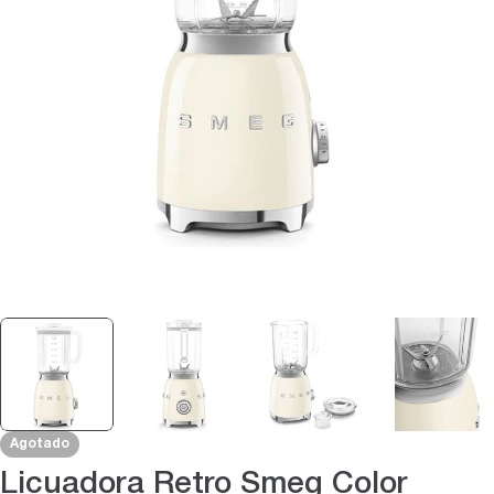
Abrir medios 0 en modal
Agotado
Licuadora Retro Smeg Color