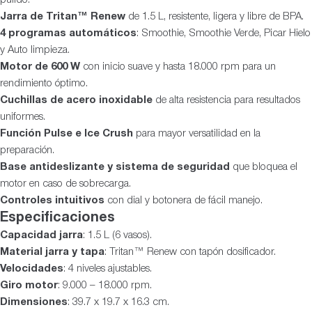
Jarra de Tritan™ Renew
de 1.5 L, resistente, ligera y libre de BPA.
4 programas automáticos
: Smoothie, Smoothie Verde, Picar Hielo
y Auto limpieza.
Motor de 600 W
con inicio suave y hasta 18.000 rpm para un
rendimiento óptimo.
Cuchillas de acero inoxidable
de alta resistencia para resultados
uniformes.
Función Pulse e Ice Crush
para mayor versatilidad en la
preparación.
Base antideslizante y sistema de seguridad
que bloquea el
motor en caso de sobrecarga.
Controles intuitivos
con dial y botonera de fácil manejo.
Especificaciones
Capacidad jarra
: 1.5 L (6 vasos).
Material jarra y tapa
: Tritan™ Renew con tapón dosificador.
Velocidades
: 4 niveles ajustables.
Giro motor
: 9.000 – 18.000 rpm.
Dimensiones
: 39.7 x 19.7 x 16.3 cm.