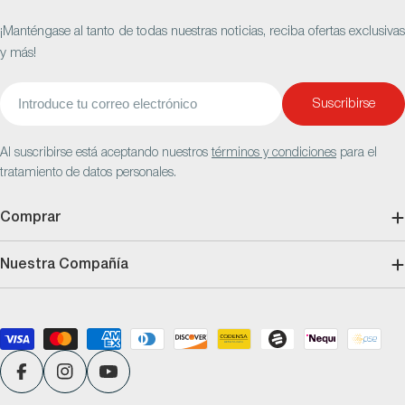
¡Manténgase al tanto de todas nuestras noticias, reciba ofertas exclusivas
y más!
Correo
Suscribirse
electrónico
Al suscribirse está aceptando nuestros
términos y condiciones
para el
tratamiento de datos personales.
Comprar
Nuestra Compañía
Métodos
de
pago
Facebook
Instagram
YouTube