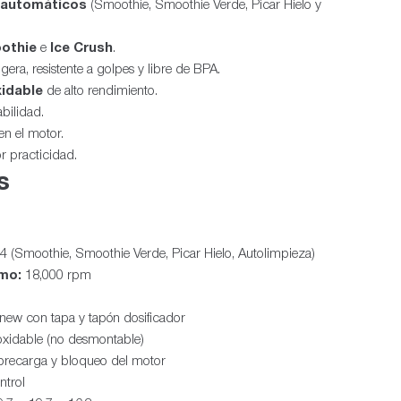
 automáticos
(Smoothie, Smoothie Verde, Picar Hielo y
othie
e
Ice Crush
.
era, resistente a golpes y libre de BPA.
xidable
de alto rendimiento.
bilidad.
n el motor.
 practicidad.
s
4 (Smoothie, Smoothie Verde, Picar Hielo, Autolimpieza)
mo:
18,000 rpm
ew con tapa y tapón dosificador
xidable (no desmontable)
brecarga y bloqueo del motor
ntrol