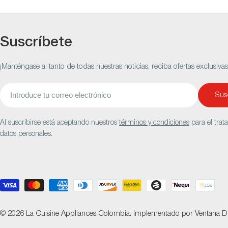
Suscríbete
¡Manténgase al tanto de todas nuestras noticias, reciba ofertas exclusiva
Correo
Susc
electrónico
Al suscribirse está aceptando nuestros
términos y condiciones
para el trat
datos personales.
Métodos
de
pago
© 2026
La Cuisine Appliances Colombia
.
Implementado por
Ventana Di