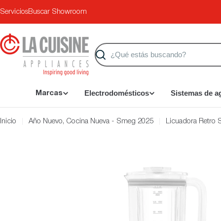
Saltar
Servicios
Buscar Showroom
al
contenido
Buscar
Electrodomésticos
Sistemas de a
Marcas
Inicio
Año Nuevo, Cocina Nueva - Smeg 2025
Licuadora Retro
Saltar
a
información
del
producto