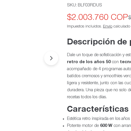
SKU:
BLF03RDUS
$2.003.760 COP
Precio
Precio
$
Impuestos incluidos.
Envío
calculado a
de
habitual
oferta
Descripción de
Dale un toque de sofisticación y e
Abrir medios 1 en modal
retro de los años 50
con
tecn
acompañado de 4 programas automát
batidos cremosos y smoothies verde
ligera y resistente, junto con las
duradera. Una pieza que no solo de
recetas todos los días.
Características
Estética retro inspirada en los año
Potente motor de
600 W
con arran