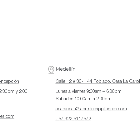
Medellín
Concepción
Calle 12 # 30- 144 Poblado, Casa La Carpi
12:30pm y 2:00
Lunes a viernes 9:00am – 6:00pm
Sábados 10:00am a 2:00pm
acaraucan@lacuisineappliances.com
ces.com
+57 322 5117572