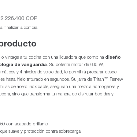
2.226.400 COP
l finalizar la compra.
 producto
stilo vintage a tu cocina con una licuadora que combina
diseño
Ab
ología de vanguardia
. Su potente motor de 600 W,
icos y 4 niveles de velocidad, te permitirá preparar desde
s hasta hielo triturado en segundos. Su jarra de Tritan™ Renew,
 cuchillas de acero inoxidable, aseguran una mezcla homogénea y
cora, sino que transforma tu manera de disfrutar bebidas y
s 50 con acabado brillante.
que suave y protección contra sobrecarga.