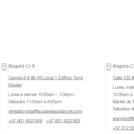
Bogotá Cr 9
Bogotá Cl
Carrera 9 # 80-45 Local 1 Edificio Torre
Calle 122 
Escalar
Lunes, miér
Lunes a viernes 10:00am – 7:00pm
10:30am a
Sábados 11:00am a 4:00pm
Martes de 
Sábados d
ventasbogota@lacuisineappliances.com
aramirez@la
+57 601 4327408
-
+57 601 4327493
+57 312 5