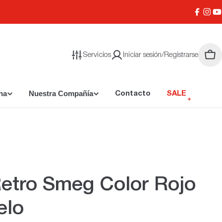
Facebo
Inst
Y
Servicios
Iniciar sesión/Registrarse
Carr
na
Nuestra Compañía
Contacto
SALE
etro Smeg Color Rojo
elo