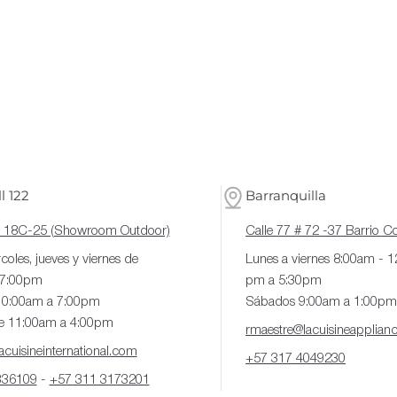
l 122
Barranquilla
# 18C-25 (Showroom Outdoor)
Calle 77 # 72 -37 Barrio 
coles, jueves y viernes de
Lunes a viernes 8:00am - 
 7:00pm
pm a 5:30pm
10:00am a 7:00pm
Sábados 9:00am a 1:00pm
e 11:00am a 4:00pm
rmaestre@lacuisineapplian
cuisineinternational.com
+57 317 4049230
336109
-
+57 311 3173201