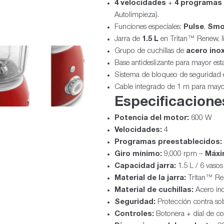
4 velocidades
+
4 programas
Autolimpieza).
Funciones especiales:
Pulse
,
Smo
Jarra de
1.5 L
en Tritan™ Renew, lig
Grupo de cuchillas de
acero ino
Base antideslizante para mayor esta
Sistema de bloqueo de seguridad e
Cable integrado de 1 m para mayor
Especificacione
Potencia del motor:
600 W
Velocidades:
4
Programas preestablecidos:
Giro mínimo:
9,000 rpm –
Máxi
Capacidad jarra:
1.5 L / 6 vasos
Material de la jarra:
Tritan™ Ren
Material de cuchillas:
Acero ino
Seguridad:
Protección contra so
Controles:
Botonera + dial de co