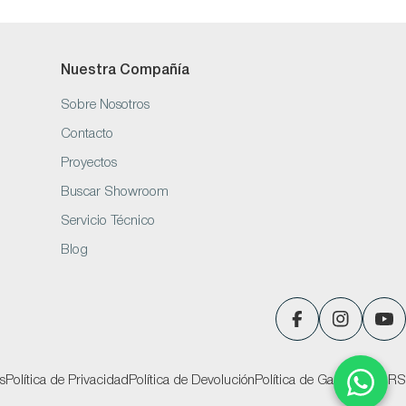
Nuestra Compañía
Sobre Nosotros
Contacto
Proyectos
Buscar Showroom
Servicio Técnico
Blog
Facebook
Instagram
You
s
Política de Privacidad
Política de Devolución
Política de Garantías
PQRS