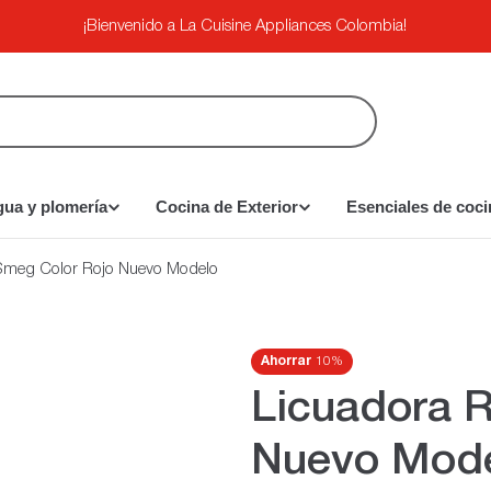
¡Bienvenido a La Cuisine Appliances Colombia!
gua y plomería
Cocina de Exterior
Esenciales de coci
 Smeg Color Rojo Nuevo Modelo
Ahorrar
10%
Licuadora R
Nuevo Mod