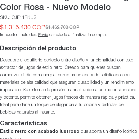
Color Rosa - Nuevo Modelo
SKU:
CJF11PKUS
$1.316.430 COP
$1.462.700 COP
Precio
Precio
Impuestos incluidos.
Envío
calculado al finalizar la compra.
de
habitual
oferta
Descripción del producto
Descubre el equilibrio perfecto entre diseño y funcionalidad con este
extractor de jugos de estilo retro. Creado para quienes buscan
comenzar el día con energía, combina un acabado sofisticado con
materiales de alta calidad que aseguran durabilidad y un rendimiento
impecable. Su sistema de presión manual, unido a un motor silencioso
y potente, permite obtener jugos frescos de manera rápida y práctica.
Ideal para darle un toque de elegancia a tu cocina y disfrutar de
bebidas naturales al instante.
Características
Estilo retro con acabado lustroso
que aporta un diseño icónico
y exclusivo.