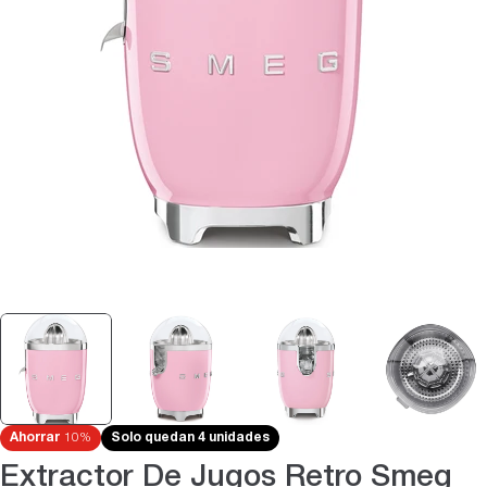
Abrir medios 0 en modal
Ahorrar
10%
Solo quedan 4 unidades
Extractor De Jugos Retro Smeg