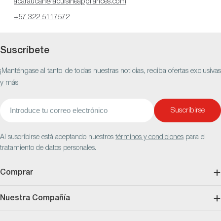
acaraucan@lacuisineappliances.com
+57 322 5117572
Suscríbete
¡Manténgase al tanto de todas nuestras noticias, reciba ofertas exclusivas
y más!
Correo
Suscribirse
electrónico
Al suscribirse está aceptando nuestros
términos y condiciones
para el
tratamiento de datos personales.
Comprar
Nuestra Compañía