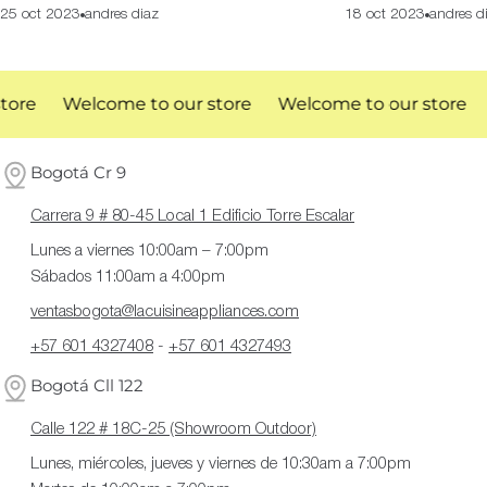
25 oct 2023
andres diaz
18 oct 2023
andres d
ore
Welcome to our store
Welcome to our store
Bogotá Cr 9
Carrera 9 # 80-45 Local 1 Edificio Torre Escalar
Lunes a viernes 10:00am – 7:00pm
Sábados 11:00am a 4:00pm
ventasbogota@lacuisineappliances.com
+57 601 4327408
-
+57 601 4327493
Bogotá Cll 122
Calle 122 # 18C-25 (Showroom Outdoor)
Lunes, miércoles, jueves y viernes de 10:30am a 7:00pm