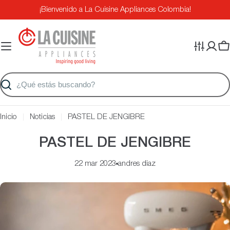
Saltar
¡Bienvenido a La Cuisine Appliances Colombia!
al
contenido
Ca
Buscar
Inicio
Noticias
PASTEL DE JENGIBRE
PASTEL DE JENGIBRE
22 mar 2023
andres diaz