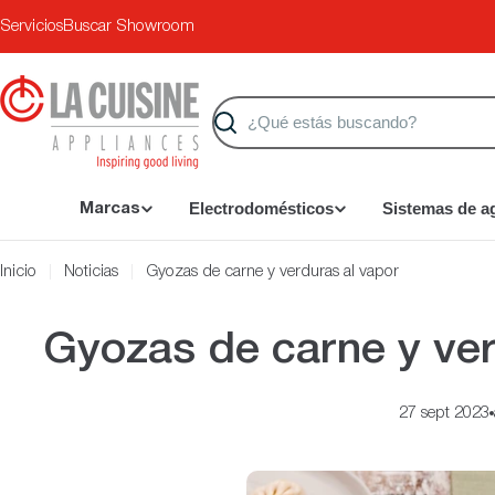
Saltar
Servicios
Buscar Showroom
al
contenido
Buscar
Electrodomésticos
Sistemas de a
Marcas
Inicio
Noticias
Gyozas de carne y verduras al vapor
Gyozas de carne y ver
27 sept 2023