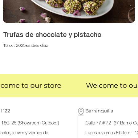
Trufas de chocolate y pistacho
18 oct 2023
andres diaz
e to our store
Welcome to our st
l 122
Barranquilla
# 18C-25 (Showroom Outdoor)
Calle 77 # 72 -37 Barrio 
coles, jueves y viernes de
Lunes a viernes 8:00am - 