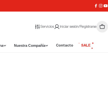
Facebo
Inst
Y
Servicios
Iniciar sesión/Registrarse
Carr
na
Nuestra Compañía
Contacto
SALE