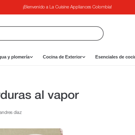
¡Bienvenido a La Cuisine Appliances Colombia!
gua y plomería
Cocina de Exterior
Esenciales de coci
duras al vapor
andres diaz