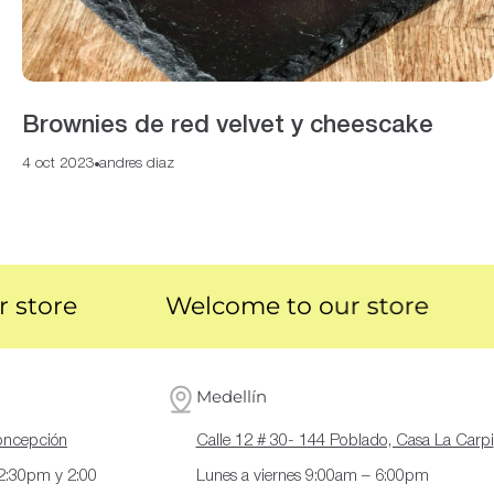
Brownies de red velvet y cheescake
4 oct 2023
andres diaz
ore
Welcome to our store
W
Medellín
Concepción
Calle 12 # 30- 144 Poblado, Casa La Carpi
12:30pm y 2:00
Lunes a viernes 9:00am – 6:00pm