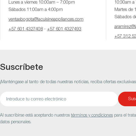
Lunes a viernes 10:00am – 7:00pm
10:30am a
Sábados 11:00am a 4:00pm
Martes de 
Sábados d
ventasbogota@lacuisineappliances.com
aramirez@la
+57 601 4327408
-
+57 601 4327493
+57 312 5
Suscríbete
¡Manténgase al tanto de todas nuestras noticias, reciba ofertas exclusiva
Correo
Susc
electrónico
Al suscribirse está aceptando nuestros
términos y condiciones
para el trat
datos personales.