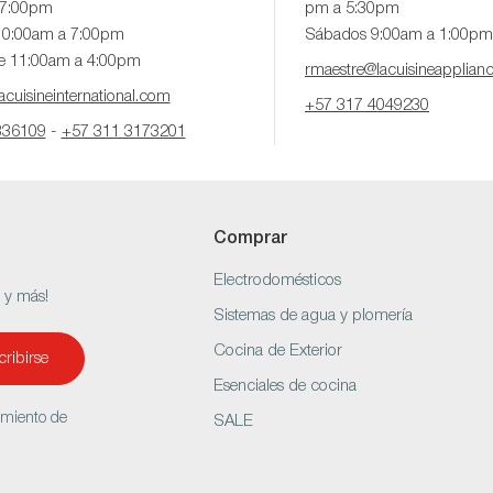
 7:00pm
pm a 5:30pm
10:00am a 7:00pm
Sábados 9:00am a 1:00pm
e 11:00am a 4:00pm
rmaestre@lacuisineapplian
cuisineinternational.com
+57 317 4049230
336109
-
+57 311 3173201
Comprar
Electrodomésticos
s y más!
Sistemas de agua y plomería
Cocina de Exterior
ribirse
Esenciales de cocina
amiento de
SALE