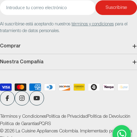
Correo
Suscribirse
electrónico
Al suscribirse está aceptando nuestros
términos y condiciones
para el
tratamiento de datos personales.
Comprar
Nuestra Compañía
Métodos
de
pago
Facebook
Instagram
YouTube
Términos y Condiciones
Política de Privacidad
Política de Devolución
Política de Garantías
PQRS
© 2026
La Cuisine Appliances Colombia
.
Implementado por
Ventana