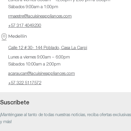
Lunes a viernes 8:00am - 12:30pm y 2:00 pm a 5:30pm
Sábados 9:00am a 1:00pm
rmaestre@lacuisineappliances.com
+57 317 4049230
Medellín
Calle 12 # 30- 144 Poblado, Casa La Carpi
Lunes a viernes 9:00am – 6:00pm
Sábados 10:00am a 2:00pm
acaraucan@lacuisineappliances.com
+57 322 5117572
Suscríbete
¡Manténgase al tanto de todas nuestras noticias, reciba ofertas exclusivas
y más!