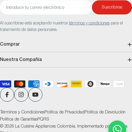
Correo
Suscribirse
electrónico
Al suscribirse está aceptando nuestros
términos y condiciones
para el
tratamiento de datos personales.
Comprar
Nuestra Compañía
Métodos
de
pago
Facebook
Instagram
YouTube
Términos y Condiciones
Política de Privacidad
Política de Devolución
Política de Garantías
PQRS
© 2026
La Cuisine Appliances Colombia
.
Implementado por
Ventana