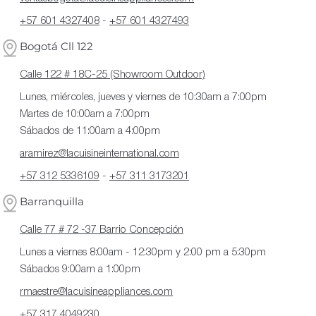
+57 601 4327408
-
+57 601 4327493
Bogotá Cll 122
Calle 122 # 18C-25 (Showroom Outdoor)
Lunes, miércoles, jueves y viernes de 10:30am a 7:00pm
Martes de 10:00am a 7:00pm
Sábados de 11:00am a 4:00pm
aramirez@lacuisineinternational.com
+57 312 5336109
-
+57 311 3173201
Barranquilla
Calle 77 # 72 -37 Barrio Concepción
Lunes a viernes 8:00am - 12:30pm y 2:00 pm a 5:30pm
Sábados 9:00am a 1:00pm
rmaestre@lacuisineappliances.com
+57 317 4049230