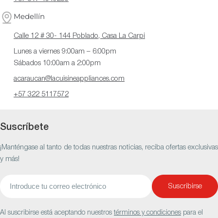
Medellín
Calle 12 # 30- 144 Poblado, Casa La Carpi
Lunes a viernes 9:00am – 6:00pm
Sábados 10:00am a 2:00pm
acaraucan@lacuisineappliances.com
+57 322 5117572
Suscríbete
¡Manténgase al tanto de todas nuestras noticias, reciba ofertas exclusivas
y más!
Correo
Suscribirse
electrónico
Al suscribirse está aceptando nuestros
términos y condiciones
para el