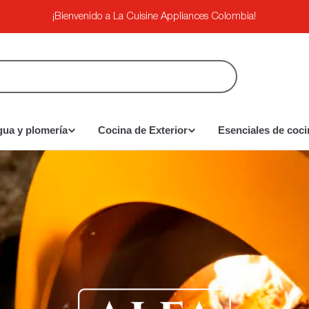
¡Bienvenido a La Cuisine Appliances Colombia!
gua y plomería
Cocina de Exterior
Esenciales de coci