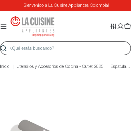
Saltar
¡Bienvenido a La Cuisine Appliances Colombia!
al
contenido
Ca
Buscar
Inicio
Utensilios y Accesorios de Cocina - Outlet 2025
Espatula De Plancha Flexible OUTSET QB12
Saltar
a
información
del
producto