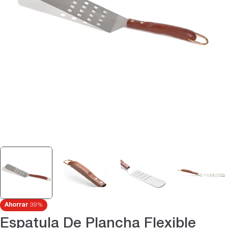
Abrir medios 0 en modal
Ahorrar
39%
Espatula De Plancha Flexible