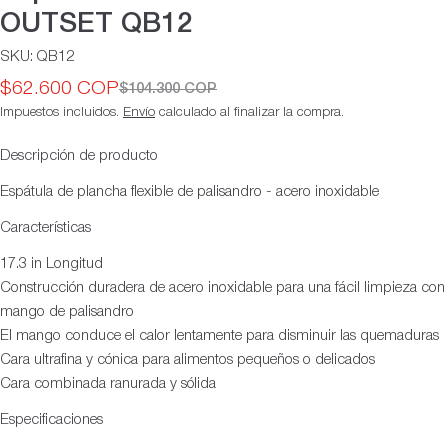
OUTSET QB12
SKU:
QB12
$62.600 COP
$104.300 COP
Precio
Precio
Impuestos incluidos.
Envío
calculado al finalizar la compra.
de
habitual
oferta
Descripción de producto
Espátula de plancha flexible de palisandro - acero inoxidable
Características
17.3 in Longitud
Construcción duradera de acero inoxidable para una fácil limpieza con
mango de palisandro
El mango conduce el calor lentamente para disminuir las quemaduras
Cara ultrafina y cónica para alimentos pequeños o delicados
Cara combinada ranurada y sólida
Especificaciones