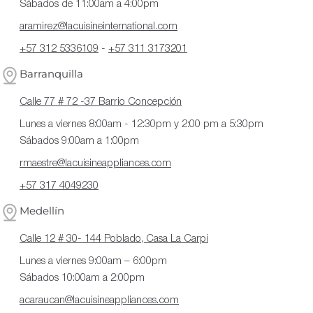
Sábados de 11:00am a 4:00pm
aramirez@lacuisineinternational.com
+57 312 5336109
-
+57 311 3173201
Barranquilla
Calle 77 # 72 -37 Barrio Concepción
Lunes a viernes 8:00am - 12:30pm y 2:00 pm a 5:30pm
Sábados 9:00am a 1:00pm
rmaestre@lacuisineappliances.com
+57 317 4049230
Medellín
Calle 12 # 30- 144 Poblado, Casa La Carpi
Lunes a viernes 9:00am – 6:00pm
Sábados 10:00am a 2:00pm
acaraucan@lacuisineappliances.com