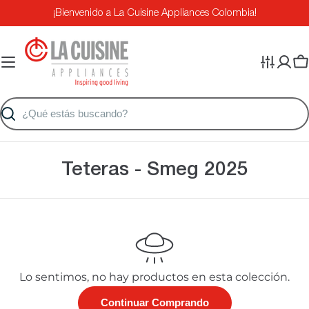
Saltar
¡Bienvenido a La Cuisine Appliances Colombia!
al
contenido
Ca
Buscar
C
Teteras - Smeg 2025
o
l
e
c
Lo sentimos, no hay productos en esta colección.
c
Continuar Comprando
i