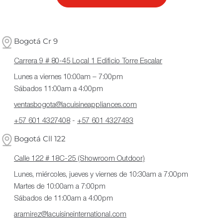
ó
n
Bogotá Cr 9
:
Carrera 9 # 80-45 Local 1 Edificio Torre Escalar
Lunes a viernes 10:00am – 7:00pm
Sábados 11:00am a 4:00pm
ventasbogota@lacuisineappliances.com
+57 601 4327408
-
+57 601 4327493
Bogotá Cll 122
Calle 122 # 18C-25 (Showroom Outdoor)
Lunes, miércoles, jueves y viernes de 10:30am a 7:00pm
Martes de 10:00am a 7:00pm
Sábados de 11:00am a 4:00pm
aramirez@lacuisineinternational.com