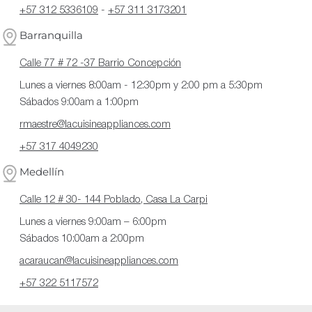
+57 312 5336109
-
+57 311 3173201
Barranquilla
Calle 77 # 72 -37 Barrio Concepción
Lunes a viernes 8:00am - 12:30pm y 2:00 pm a 5:30pm
Sábados 9:00am a 1:00pm
rmaestre@lacuisineappliances.com
+57 317 4049230
Medellín
Calle 12 # 30- 144 Poblado, Casa La Carpi
Lunes a viernes 9:00am – 6:00pm
Sábados 10:00am a 2:00pm
acaraucan@lacuisineappliances.com
+57 322 5117572