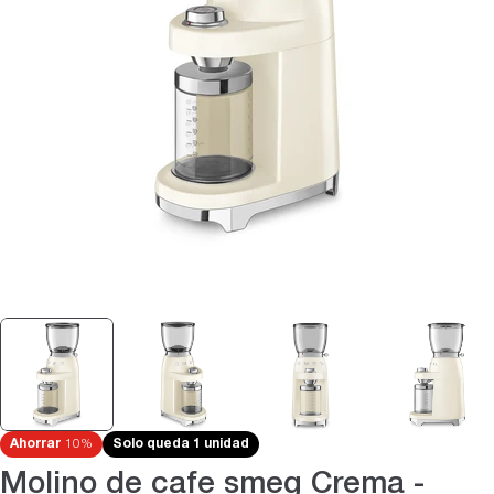
Abrir medios 0 en modal
Ahorrar
10%
Solo queda 1 unidad
Molino de cafe smeg Crema -