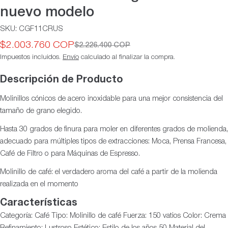
nuevo modelo
SKU:
CGF11CRUS
$2.003.760 COP
$2.226.400 COP
Precio
Precio
Impuestos incluidos.
Envío
calculado al finalizar la compra.
de
habitual
oferta
Descripción de Producto
Molinillos cónicos de acero inoxidable para una mejor consistencia del
tamaño de grano elegido.
Hasta 30 grados de finura para moler en diferentes grados de molienda,
adecuado para múltiples tipos de extracciones: Moca, Prensa Francesa,
Café de Filtro o para Máquinas de Espresso.
Molinillo de café: el verdadero aroma del café a partir de la molienda
realizada en el momento
Características
Categoría: Café Tipo: Molinillo de café Fuerza: 150 vatios Color: Crema
Refinamiento: Lustroso Estético: Estilo de los años 50 Material del