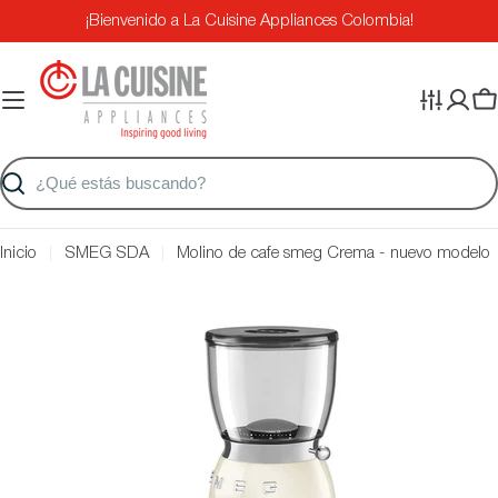
Saltar
¡Bienvenido a La Cuisine Appliances Colombia!
al
contenido
Ca
Buscar
Inicio
SMEG SDA
Molino de cafe smeg Crema - nuevo modelo
Saltar
a
información
del
producto