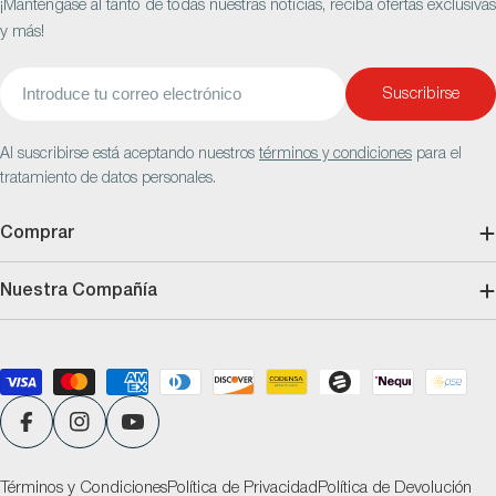
¡Manténgase al tanto de todas nuestras noticias, reciba ofertas exclusivas
y más!
Correo
Suscribirse
electrónico
Al suscribirse está aceptando nuestros
términos y condiciones
para el
tratamiento de datos personales.
Comprar
Nuestra Compañía
Métodos
de
pago
Facebook
Instagram
YouTube
Términos y Condiciones
Política de Privacidad
Política de Devolución