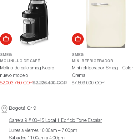
Añadir al carrito
Añadir al carrito
SMEG
SMEG
MOLINILLO DE CAFÉ
MINI REFRIGERADOR
Molino de cafe smeg Negro -
Mini refrigerador Smeg - Color
nuevo modelo
Crema
Precio
$2.003.760 COP
$2.226.400 COP
$7.699.000 COP
Precio
Precio
habitual
de
habitual
oferta
Bogotá Cr 9
Carrera 9 # 80-45 Local 1 Edificio Torre Escalar
Lunes a viernes 10:00am – 7:00pm
Sábados 11:00am a 4:00pm