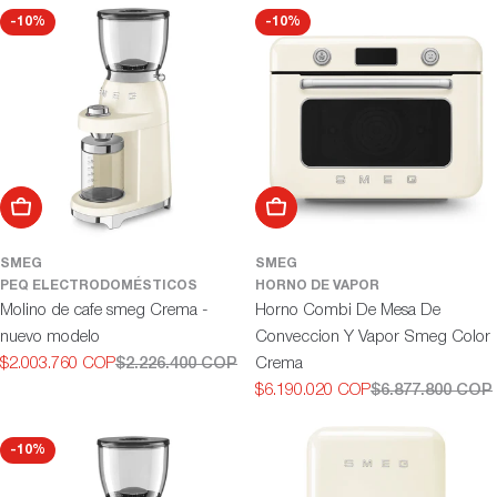
-10%
-10%
ó
n
:
Añadir al carrito
Añadir al carrito
SMEG
SMEG
PEQ ELECTRODOMÉSTICOS
HORNO DE VAPOR
Molino de cafe smeg Crema -
Horno Combi De Mesa De
nuevo modelo
Conveccion Y Vapor Smeg Color
$2.003.760 COP
$2.226.400 COP
Crema
Precio
Precio
$6.190.020 COP
$6.877.800 COP
de
habitual
Precio
Precio
oferta
de
habitual
oferta
-10%