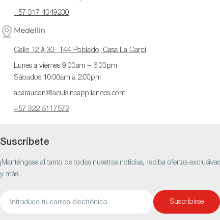
+57 317 4049230
Medellín
Calle 12 # 30- 144 Poblado, Casa La Carpi
Lunes a viernes 9:00am – 6:00pm
Sábados 10:00am a 2:00pm
acaraucan@lacuisineappliances.com
+57 322 5117572
Suscríbete
¡Manténgase al tanto de todas nuestras noticias, reciba ofertas exclusivas
y más!
Correo
Suscribirse
electrónico