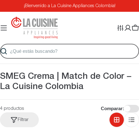
Saltar
¡Bienvenido a La Cuisine Appliances Colombia!
al
contenido
Ca
Buscar
C
SMEG Crema | Match de Color –
o
La Cuisine Colombia
l
e
Comparar:
4 productos
c
Filtrar
c
i