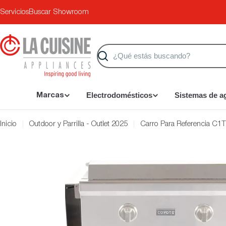
Saltar
Servicios
Buscar Showroom
al
contenido
Buscar
Electrodomésticos
Sistemas de a
Marcas
Inicio
Outdoor y Parrilla - Outlet 2025
Carro Para Referencia C1
Saltar
a
información
del
producto