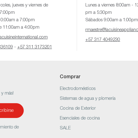
coles, jueves y viernes de
Lunes a viernes 8:00am - 
 7:00pm
pm a 5:30pm
10:00am a 7:00pm
Sábados 9:00am a 1:00pm
e 11:00am a 4:00pm
rmaestre@lacuisineapplian
cuisineinternational.com
+57 317 4049230
336109
-
+57 311 3173201
Comprar
Electrodomésticos
s y más!
Sistemas de agua y plomería
Cocina de Exterior
ribirse
Esenciales de cocina
amiento de
SALE