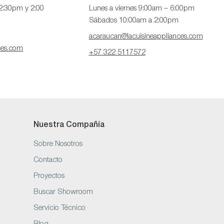
12:30pm y 2:00
Lunes a viernes 9:00am – 6:00pm
Sábados 10:00am a 2:00pm
acaraucan@lacuisineappliances.com
ces.com
+57 322 5117572
Nuestra Compañía
Sobre Nosotros
Contacto
Proyectos
Buscar Showroom
Servicio Técnico