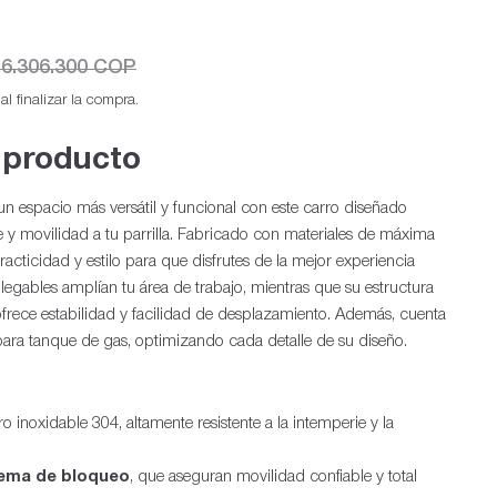
6.306.300 COP
l finalizar la compra.
 producto
n un espacio más versátil y funcional con este carro diseñado
Ab
 y movilidad a tu parrilla. Fabricado con materiales de máxima
racticidad y estilo para que disfrutes de la mejor experiencia
s plegables amplían tu área de trabajo, mientras que su estructura
 ofrece estabilidad y facilidad de desplazamiento. Además, cuenta
ra tanque de gas, optimizando cada detalle de su diseño.
o inoxidable 304, altamente resistente a la intemperie y la
tema de bloqueo
, que aseguran movilidad confiable y total