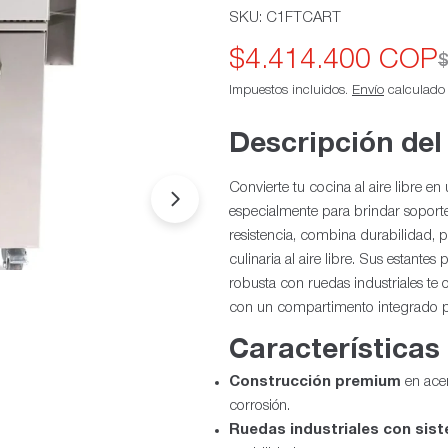
SKU:
C1FTCART
$4.414.400 COP
Precio
Precio
$
Impuestos incluidos.
Envío
calculado a
de
habitual
oferta
Descripción del
Convierte tu cocina al aire libre e
Abrir medios 1 en modal
especialmente para brindar soporte
resistencia, combina durabilidad, p
culinaria al aire libre. Sus estante
robusta con ruedas industriales te
con un compartimento integrado pa
Características
Construcción premium
en acer
corrosión.
Ruedas industriales con sis