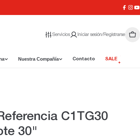
Facebo
Inst
Y
Servicios
Iniciar sesión/Registrarse
Carr
na
Nuestra Compañía
Contacto
SALE
 Referencia C1TG30
te 30"