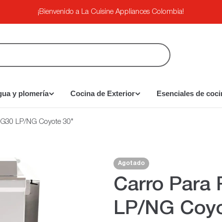
¡Bienvenido a La Cuisine Appliances Colombia!
gua y plomería
Cocina de Exterior
Esenciales de coci
TG30 LP/NG Coyote 30"
Agotado
Carro Para
LP/NG Coyo