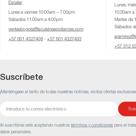
Escalar
Lunes, miér
Lunes a viernes 10:00am – 7:00pm
10:30am a
Sábados 11:00am a 4:00pm
Martes de 
Sábados d
ventasbogota@lacuisineappliances.com
aramirez@la
+57 601 4327408
-
+57 601 4327493
+57 312 5
Suscríbete
¡Manténgase al tanto de todas nuestras noticias, reciba ofertas exclusiva
Correo
Susc
electrónico
Al suscribirse está aceptando nuestros
términos y condiciones
para el trat
datos personales.