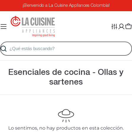
Saltar
¡Bienvenido a La Cuisine Appliances Colombia!
al
contenido
Ca
Buscar
C
Esenciales de cocina - Ollas y
o
sartenes
l
e
c
c
Lo sentimos, no hay productos en esta colección.
i