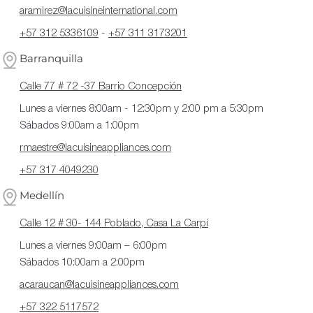
aramirez@lacuisineinternational.com
+57 312 5336109
-
+57 311 3173201
Barranquilla
Calle 77 # 72 -37 Barrio Concepción
Lunes a viernes 8:00am - 12:30pm y 2:00 pm a 5:30pm
Sábados 9:00am a 1:00pm
rmaestre@lacuisineappliances.com
+57 317 4049230
Medellín
Calle 12 # 30- 144 Poblado, Casa La Carpi
Lunes a viernes 9:00am – 6:00pm
Sábados 10:00am a 2:00pm
acaraucan@lacuisineappliances.com
+57 322 5117572